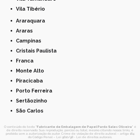
Vila Tibério
Araraquara
Araras
Campinas
Cristais Paulista
Franca
Monte Alto
Piracicaba
Porto Ferreira
Sertãozinho
São Carlos
O conteúdo do texto "
Fabricante de Embalagem de Papel Pardo Sales Oliveira
" é
de direito reservado. Sua reprodução, parcial ou total, mesmo citando nossos links, é
proibida sem a autorização do autor. Crime de violação de direito autoral – artigo 184
do Código Penal –
Lei 9610/98 - Lei de direitos autorais
.