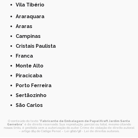
Vila Tibério
Araraquara
Araras
Campinas
Cristais Paulista
Franca
Monte Alto
Piracicaba
Porto Ferreira
Sertãozinho
São Carlos
O conteúdo do texto "
Fabricante de Embalagem de Papel Kraft Jardim Santa
Genebra
" é de direito reservado. Sua reprodução, parcial ou total, mesmo citando
nossos links, é proibida sem a autorização do autor. Crime de violação de direito autoral
– artigo 184 do Código Penal –
Lei 9610/98 - Lei de direitos autorais
.