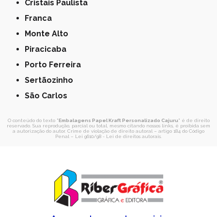
Cristais Paulista
Franca
Monte Alto
Piracicaba
Porto Ferreira
Sertãozinho
São Carlos
O conteúdo do texto "
Embalagens Papel Kraft Personalizado Cajuru
" é de direito
reservado. Sua reprodução, parcial ou total, mesmo citando nossos links, é proibida sem
a autorização do autor. Crime de violação de direito autoral – artigo 184 do Código
Penal –
Lei 9610/98 - Lei de direitos autorais
.