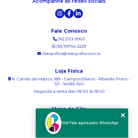
Acompanhe as redes sociais
Fale Conosco
(16) 2133-9900
(16) 99704-2229
ribergrafica@ribergrafica.com.br
Loja Física
R. Camilo de Mattos, 189 - Campos Elíseos - Ribeirão Preto -
SP - 14085-340
Segunda a sexta das 08:00 às 18:00
Mapa do Site
Home
Olá! Fale agora pelo WhatsApp
Sobre nós
Serviços
Blog