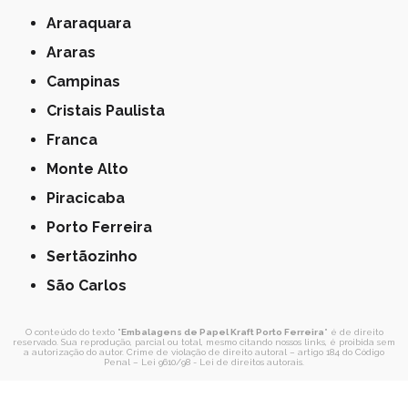
Araraquara
Araras
Campinas
Cristais Paulista
Franca
Monte Alto
Piracicaba
Porto Ferreira
Sertãozinho
São Carlos
O conteúdo do texto "
Embalagens de Papel Kraft Porto Ferreira
" é de direito
reservado. Sua reprodução, parcial ou total, mesmo citando nossos links, é proibida sem
a autorização do autor. Crime de violação de direito autoral – artigo 184 do Código
Penal –
Lei 9610/98 - Lei de direitos autorais
.