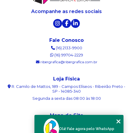
Acompanhe as redes sociais
Fale Conosco
(16) 2133-9900
(16) 99704-2229
ribergrafica@ribergrafica.com.br
Loja Física
R. Camilo de Mattos, 189 - Campos Elíseos - Ribeirão Preto -
SP - 14085-340
Segunda a sexta das 08:00 às 18:00
Mapa do Site
Home
Olá! Fale agora pelo WhatsApp
Sobre nós