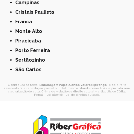
Campinas
Cristais Paulista
Franca
Monte Alto
Piracicaba
Porto Ferreira
Sertãozinho
São Carlos
O conteúdo do texto "
Embalagem Papel Cartão Valores Ipiranga
" é de direito
reservado. Sua reprodução, parcial ou total, mesmo citando nossos links, é proibida sem
a autorização do autor. Crime de violação de direito autoral – artigo 184 do Código
Penal –
Lei 9610/98 - Lei de direitos autorais
.