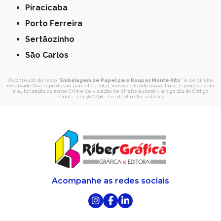
Piracicaba
Porto Ferreira
Sertãozinho
São Carlos
O conteúdo do texto "
Embalagem de Papel para Roupas Monte Alto
" é de direito
reservado. Sua reprodução, parcial ou total, mesmo citando nossos links, é proibida sem
a autorização do autor. Crime de violação de direito autoral – artigo 184 do Código
Penal –
Lei 9610/98 - Lei de direitos autorais
.
Acompanhe as redes sociais