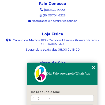
Fale Conosco
(16) 2133-9900
(16) 99704-2229
ribergrafica@ribergrafica.com.br
Loja Física
R. Camilo de Mattos, 189 - Campos Elíseos - Ribeirão Preto -
SP - 14085-340
Segunda a sexta das 08:00 às 18:00
Mapa do Site
Home
Olá! Fale agora pelo WhatsApp
Sobre nós
Serviços
Blog
Contato
Insira seu telefone
Categorias
Mapa do site