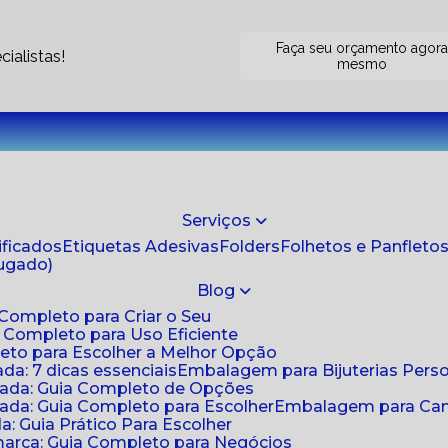
Faça seu orçamento agor
ialistas!
mesmo
Serviços
tificados
Etiquetas Adesivas
Folders
Folhetos e Panfleto
jugado)
Blog
 Completo para Criar o Seu
a Completo para Uso Eficiente
eto para Escolher a Melhor Opção
da: 7 dicas essenciais
Embalagem para Bijuterias Pers
zada: Guia Completo de Opções
ada: Guia Completo para Escolher
Embalagem para Cami
: Guia Prático Para Escolher
arca: Guia Completo para Negócios