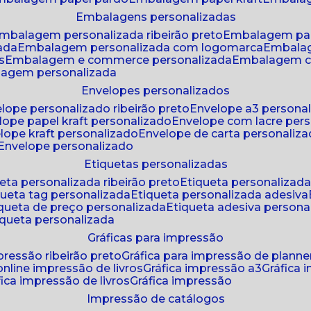
embalagens personalizadas
embalagem personalizada ribeirão preto
embalagem pa
zada
embalagem personalizada com logomarca
embala
s
embalagem e commerce personalizada
embalagem c
lagem personalizada
envelopes personalizados
elope personalizado ribeirão preto
envelope a3 persona
elope papel kraft personalizado
envelope com lacre per
elope kraft personalizado
envelope de carta personaliz
envelope personalizado
etiquetas personalizadas
ueta personalizada ribeirão preto
etiqueta personalizad
iqueta tag personalizada
etiqueta personalizada adesiva
tiqueta de preço personalizada
etiqueta adesiva persona
tiqueta personalizada
gráficas para impressão
mpressão ribeirão preto
gráfica para impressão de planne
 online impressão de livros
gráfica impressão a3
gráfica
áfica impressão de livros
gráfica impressão
impressão de catálogos