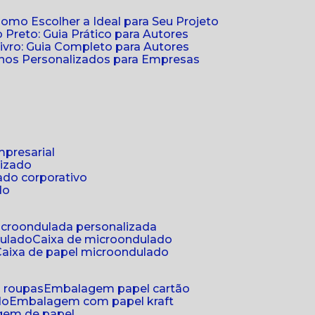
Como Escolher a Ideal para Seu Projeto
 Preto: Guia Prático para Autores
vro: Guia Completo para Autores
ernos Personalizados para Empresas
mpresarial
lizado
ado corporativo
do
microondulada personalizada
dulado
caixa de microondulado
caixa de papel microondulado
a roupas
embalagem papel cartão
do
embalagem com papel kraft
gem de papel