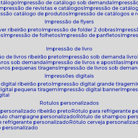
atálogo
impressão de catálogo sob demanda
impressão
impressão de revistas e catálogos
impressão de catál
essão catálogo de produtos
impressão de catálogos e r
impressão de flyers
yer ribeirão preto
impressão de folder 2 dobras
impressã
os
impressão de folhetos
impressão de panfletos
impres
impressão de livro
o de livros ribeirão preto
impressão sob demanda livro
ivros sob demanda
impressão de livros e apostilas
impr
ivros pequenas tiragens
impressão de livros sob dema
impressões digitais
digital ribeirão preto
impressão digital grande tiragem
igital pequena tiragem
impressão digital banner
impres
ital
rotulos personalizados
o personalizado ribeirão preto
rótulo para refrigerante 
ótulo champagne personalizado
rótulo de shampoo per
de refrigerante personalizado
rótulo cerveja personaliza
lo personalizado