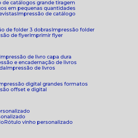
 de catálogos grande tiragem
ogos em pequenas quantidades
evistas
impressão de catálogo
o de folder 3 dobras
impressão folder
são de flyer
imprimir flyer
impressão de livro capa dura
essão e encadernação de livros
nda
impressão de livros
impressão digital grandes formatos
são offset e digital
personalizado
sonalizado
do
rótulo vinho personalizado