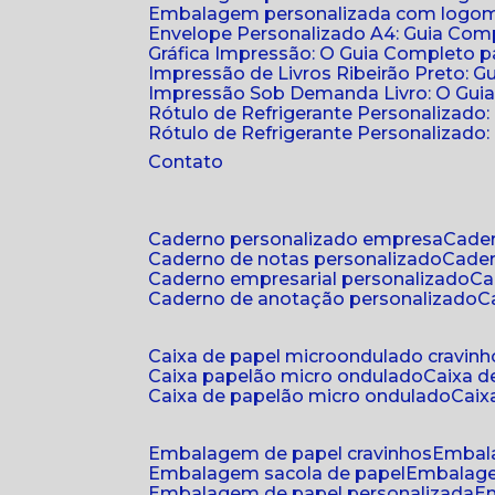
Embalagem personalizada com logomar
Envelope Personalizado A4: Guia Comp
Gráfica Impressão: O Guia Completo 
Impressão de Livros Ribeirão Preto: G
Impressão Sob Demanda Livro: O Gui
Rótulo de Refrigerante Personalizado
Rótulo de Refrigerante Personalizado: 
Contato
caderno personalizado empresa
cad
caderno de notas personalizado
cade
caderno empresarial personalizado
c
caderno de anotação personalizado
caixa de papel microondulado cravinh
caixa papelão micro ondulado
caixa 
caixa de papelão micro ondulado
cai
embalagem de papel cravinhos
embal
embalagem sacola de papel
embalag
embalagem de papel personalizada