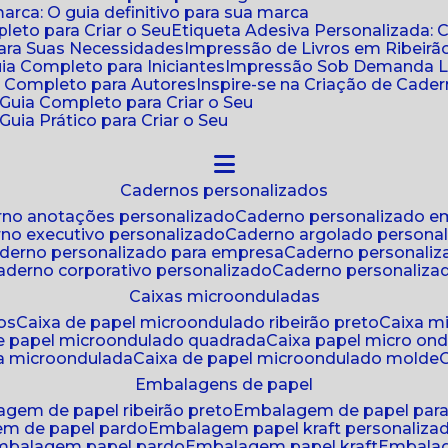
ca: O guia definitivo para sua marca
leto para Criar o Seu
Etiqueta Adesiva Personalizada: 
para Suas Necessidades
Impressão de Livros em Ribeirão
uia Completo para Iniciantes
Impressão Sob Demanda Li
a Completo para Autores
Inspire-se na Criação de Cad
: Guia Completo para Criar o Seu
Guia Prático para Criar o Seu
cadernos personalizados
erno anotações personalizado
caderno personalizado e
rno executivo personalizado
caderno argolado persona
aderno personalizado para empresa
caderno personaliz
caderno corporativo personalizado
caderno personaliza
caixas microonduladas
os
caixa de papel microondulado ribeirão preto
caixa 
de papel microondulado quadrada
caixa papel micro on
xa microondulada
caixa de papel microondulado molde
embalagens de papel
agem de papel ribeirão preto
embalagem de papel par
em de papel pardo
embalagem papel kraft personaliza
embalagem papel pardo
embalagem papel kraft
embala