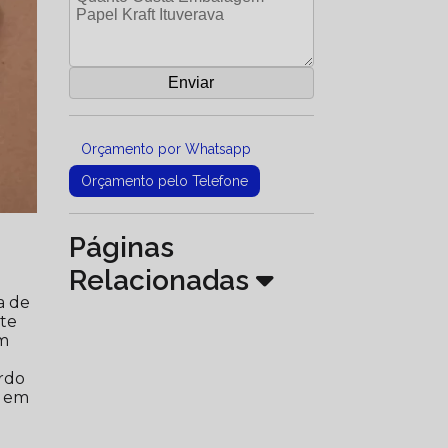
Orçamento por Whatsapp
Orçamento pelo Telefone
Páginas
Relacionadas
a de
nte
ém
rdo
a em