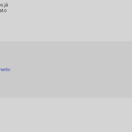
s já
ato
mento