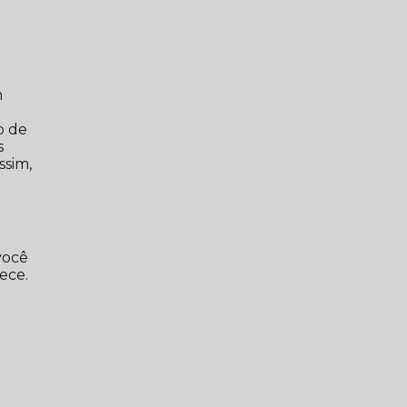
m
o de
s
ssim,
você
ece.