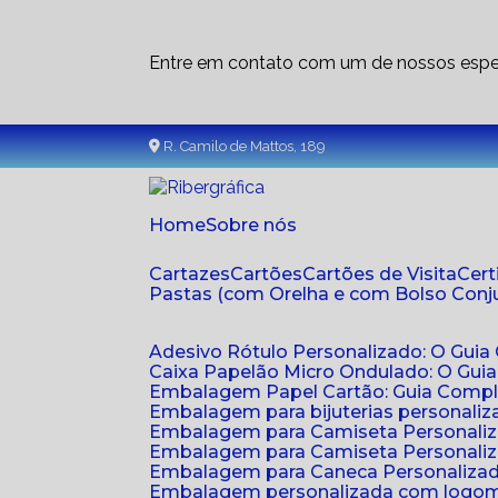
Entre em contato com um de nossos espec
R. Camilo de Mattos, 189
Home
Sobre nós
Cartazes
Cartões
Cartões de Visita
Cer
Pastas (com Orelha e com Bolso Con
Adesivo Rótulo Personalizado: O Guia
Caixa Papelão Micro Ondulado: O Gui
Embalagem Papel Cartão: Guia Compl
Embalagem para bijuterias personaliza
Embalagem para Camiseta Personali
Embalagem para Camiseta Personaliz
Embalagem para Caneca Personalizada
Embalagem personalizada com logom