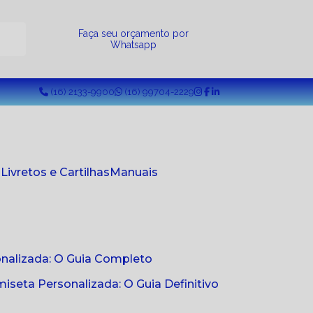
a
Faça seu orçamento por
Whatsapp
(16) 2133-9900
(16) 99704-2229
s
Livretos e Cartilhas
Manuais
onalizada: O Guia Completo
seta Personalizada: O Guia Definitivo