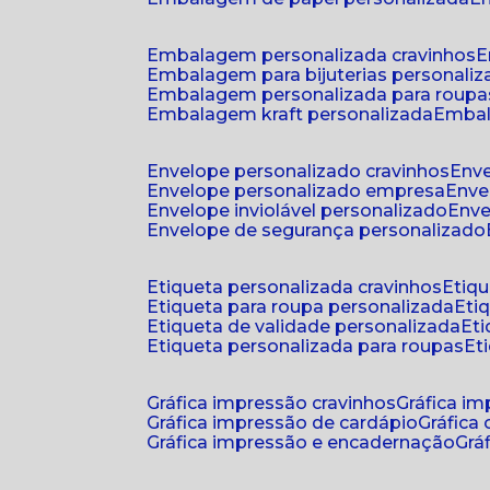
embalagem personalizada cravinhos
embalagem para bijuterias personali
embalagem personalizada para roupa
embalagem kraft personalizada
emba
envelope personalizado cravinhos
env
envelope personalizado empresa
env
envelope inviolável personalizado
env
envelope de segurança personalizado
etiqueta personalizada cravinhos
etiq
etiqueta para roupa personalizada
et
etiqueta de validade personalizada
e
etiqueta personalizada para roupas
e
gráfica impressão cravinhos
gráfica i
gráfica impressão de cardápio
gráfica
gráfica impressão e encadernação
gr