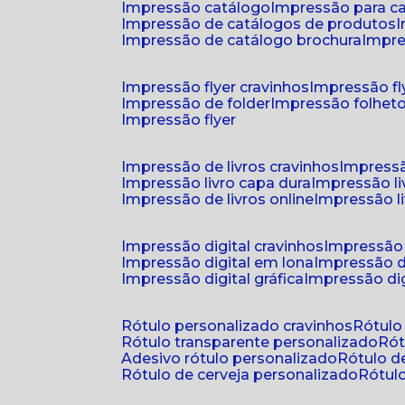
impressão catálogo
impressão para c
impressão de catálogos de produtos
impressão de catálogo brochura
impr
impressão flyer cravinhos
impressão fl
impressão de folder
impressão folhet
impressão flyer
impressão de livros cravinhos
impressã
impressão livro capa dura
impressão l
impressão de livros online
impressão l
impressão digital cravinhos
impressão 
impressão digital em lona
impressão d
impressão digital gráfica
impressão dig
rótulo personalizado cravinhos
rótul
rótulo transparente personalizado
r
adesivo rótulo personalizado
rótulo 
rótulo de cerveja personalizado
rótu