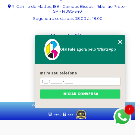
R. Camilo de Mattos, 189 - Campos Elíseos - Ribeirão Preto -
SP - 14085-340
Segunda a sexta das 08:00 às 18:00
Mapa do Site
Home
Olá! Fale agora pelo WhatsApp
Sobre nós
Serviços
Blog
Contato
Insira seu telefone
Categorias
Mapa do site
INICIAR CONVERSA
Copyright © Ribergráfica. (Lei 9610 de 19/02/1998)
1
HTML
CSS