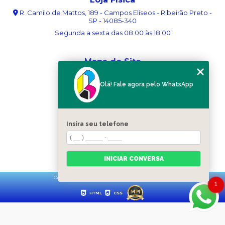
R. Camilo de Mattos, 189 - Campos Elíseos - Ribeirão Preto -
SP - 14085-340
Segunda a sexta das 08:00 às 18:00
Mapa do Site
Home
Olá! Fale agora pelo WhatsApp
Sobre nós
Serviços
Blog
Contato
Insira seu telefone
Categorias
Mapa do site
INICIAR CONVERSA
Copyright © Ribergráfica. (Lei 9610 de 19/02/1998)
1
HTML
CSS