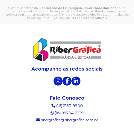
O conteúdo do texto "
Fabricante de Embalagem Papel Pardo Barrinha
" é de
direito reservado. Sua reprodução, parcial ou total, mesmo citando nossos links, é
proibida sem a autorização do autor. Crime de violação de direito autoral – artigo 184
do Código Penal –
Lei 9610/98 - Lei de direitos autorais
.
Acompanhe as redes sociais
Fale Conosco
(16) 2133-9900
(16) 99704-2229
ribergrafica@ribergrafica.com.br