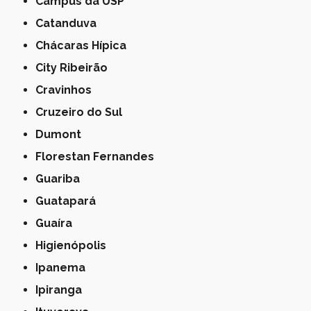
Campus da USP
Catanduva
Chácaras Hípica
City Ribeirão
Cravinhos
Cruzeiro do Sul
Dumont
Florestan Fernandes
Guariba
Guatapará
Guaíra
Higienópolis
Ipanema
Ipiranga