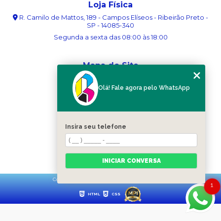
Loja Física
R. Camilo de Mattos, 189 - Campos Elíseos - Ribeirão Preto -
SP - 14085-340
Segunda a sexta das 08:00 às 18:00
Mapa do Site
Home
Olá! Fale agora pelo WhatsApp
Sobre nós
Serviços
Blog
Contato
Insira seu telefone
Categorias
Mapa do site
INICIAR CONVERSA
Copyright © Ribergráfica. (Lei 9610 de 19/02/1998)
1
HTML
CSS