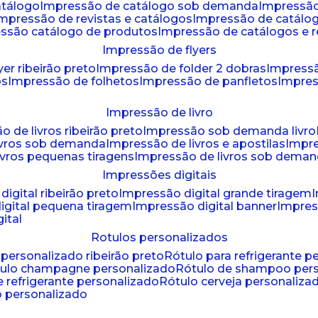
atálogo
impressão de catálogo sob demanda
impressão
impressão de revistas e catálogos
impressão de catál
essão catálogo de produtos
impressão de catálogos e r
impressão de flyers
yer ribeirão preto
impressão de folder 2 dobras
impressã
os
impressão de folhetos
impressão de panfletos
impres
impressão de livro
o de livros ribeirão preto
impressão sob demanda livro
ivros sob demanda
impressão de livros e apostilas
impr
ivros pequenas tiragens
impressão de livros sob dema
impressões digitais
digital ribeirão preto
impressão digital grande tiragem
igital pequena tiragem
impressão digital banner
impres
ital
rotulos personalizados
o personalizado ribeirão preto
rótulo para refrigerante 
ótulo champagne personalizado
rótulo de shampoo per
de refrigerante personalizado
rótulo cerveja personaliza
lo personalizado