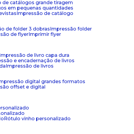
 de catálogos grande tiragem
ogos em pequenas quantidades
evistas
impressão de catálogo
o de folder 3 dobras
impressão folder
são de flyer
imprimir flyer
impressão de livro capa dura
essão e encadernação de livros
nda
impressão de livros
impressão digital grandes formatos
são offset e digital
personalizado
sonalizado
do
rótulo vinho personalizado