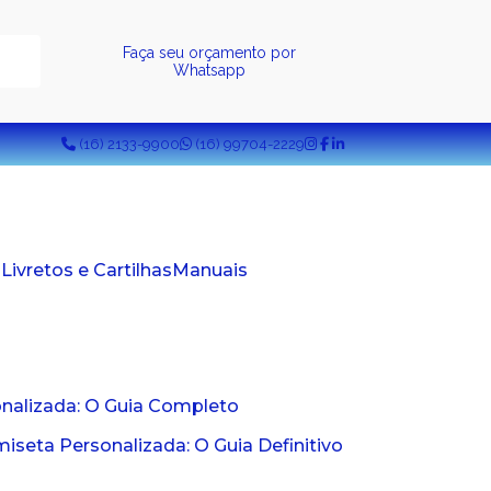
a
Faça seu orçamento por
Whatsapp
(16) 2133-9900
(16) 99704-2229
s
Livretos e Cartilhas
Manuais
onalizada: O Guia Completo
seta Personalizada: O Guia Definitivo