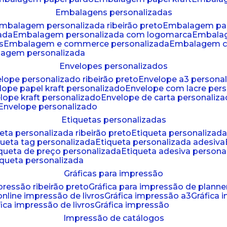
embalagens personalizadas
embalagem personalizada ribeirão preto
embalagem pa
zada
embalagem personalizada com logomarca
embala
s
embalagem e commerce personalizada
embalagem c
lagem personalizada
envelopes personalizados
elope personalizado ribeirão preto
envelope a3 persona
elope papel kraft personalizado
envelope com lacre per
elope kraft personalizado
envelope de carta personaliz
envelope personalizado
etiquetas personalizadas
ueta personalizada ribeirão preto
etiqueta personalizad
iqueta tag personalizada
etiqueta personalizada adesiva
tiqueta de preço personalizada
etiqueta adesiva persona
tiqueta personalizada
gráficas para impressão
mpressão ribeirão preto
gráfica para impressão de planne
 online impressão de livros
gráfica impressão a3
gráfica
áfica impressão de livros
gráfica impressão
impressão de catálogos