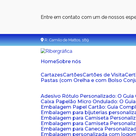
Entre em contato com um de nossos espec
R. Camilo de Mattos, 189
Home
Sobre nós
Cartazes
Cartões
Cartões de Visita
Cer
Pastas (com Orelha e com Bolso Con
Adesivo Rótulo Personalizado: O Guia
Caixa Papelão Micro Ondulado: O Gui
Embalagem Papel Cartão: Guia Compl
Embalagem para bijuterias personaliza
Embalagem para Camiseta Personali
Embalagem para Camiseta Personaliz
Embalagem para Caneca Personalizada
Embalagem personalizada com logom