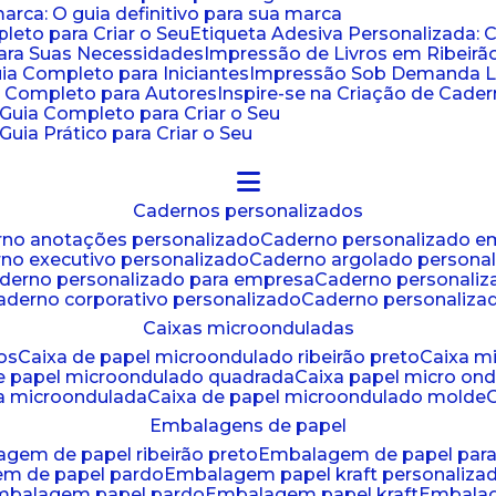
ca: O guia definitivo para sua marca
leto para Criar o Seu
Etiqueta Adesiva Personalizada: 
para Suas Necessidades
Impressão de Livros em Ribeirão
uia Completo para Iniciantes
Impressão Sob Demanda Li
a Completo para Autores
Inspire-se na Criação de Cad
: Guia Completo para Criar o Seu
Guia Prático para Criar o Seu
cadernos personalizados
erno anotações personalizado
caderno personalizado e
rno executivo personalizado
caderno argolado persona
aderno personalizado para empresa
caderno personaliz
caderno corporativo personalizado
caderno personaliza
caixas microonduladas
os
caixa de papel microondulado ribeirão preto
caixa 
de papel microondulado quadrada
caixa papel micro on
xa microondulada
caixa de papel microondulado molde
embalagens de papel
agem de papel ribeirão preto
embalagem de papel par
em de papel pardo
embalagem papel kraft personaliza
embalagem papel pardo
embalagem papel kraft
embala