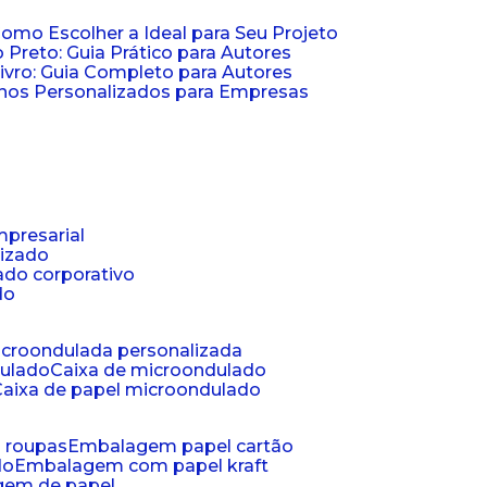
Como Escolher a Ideal para Seu Projeto
 Preto: Guia Prático para Autores
vro: Guia Completo para Autores
ernos Personalizados para Empresas
mpresarial
lizado
ado corporativo
do
microondulada personalizada
dulado
caixa de microondulado
caixa de papel microondulado
a roupas
embalagem papel cartão
do
embalagem com papel kraft
gem de papel