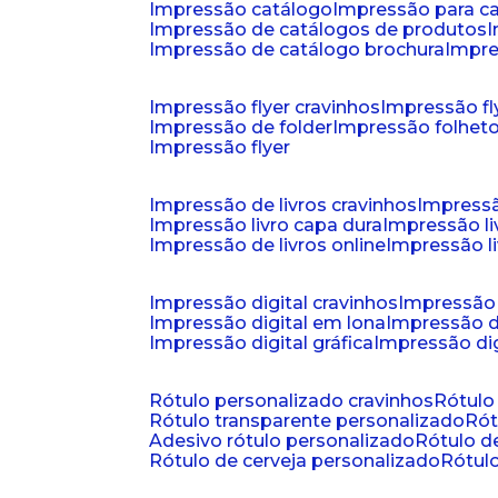
impressão catálogo
impressão para c
impressão de catálogos de produtos
impressão de catálogo brochura
impr
impressão flyer cravinhos
impressão fl
impressão de folder
impressão folhet
impressão flyer
impressão de livros cravinhos
impressã
impressão livro capa dura
impressão l
impressão de livros online
impressão l
impressão digital cravinhos
impressão 
impressão digital em lona
impressão d
impressão digital gráfica
impressão dig
rótulo personalizado cravinhos
rótul
rótulo transparente personalizado
r
adesivo rótulo personalizado
rótulo 
rótulo de cerveja personalizado
rótu