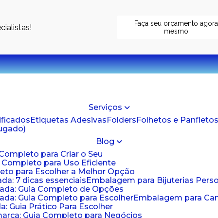
Faça seu orçamento agor
ialistas!
mesmo
Serviços
tificados
Etiquetas Adesivas
Folders
Folhetos e Panfleto
jugado)
Blog
 Completo para Criar o Seu
a Completo para Uso Eficiente
eto para Escolher a Melhor Opção
da: 7 dicas essenciais
Embalagem para Bijuterias Pers
zada: Guia Completo de Opções
ada: Guia Completo para Escolher
Embalagem para Cami
: Guia Prático Para Escolher
arca: Guia Completo para Negócios