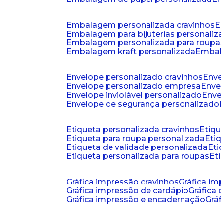
embalagem personalizada cravinhos
embalagem para bijuterias personali
embalagem personalizada para roupa
embalagem kraft personalizada
emba
envelope personalizado cravinhos
env
envelope personalizado empresa
env
envelope inviolável personalizado
env
envelope de segurança personalizado
etiqueta personalizada cravinhos
etiq
etiqueta para roupa personalizada
et
etiqueta de validade personalizada
e
etiqueta personalizada para roupas
e
gráfica impressão cravinhos
gráfica i
gráfica impressão de cardápio
gráfica
gráfica impressão e encadernação
gr