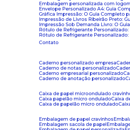
Embalagem personalizada com logomar
Envelope Personalizado A4: Guia Comp
Gráfica Impressão: O Guia Completo 
Impressão de Livros Ribeirão Preto: G
Impressão Sob Demanda Livro: O Gui
Rótulo de Refrigerante Personalizado
Rótulo de Refrigerante Personalizado: 
Contato
caderno personalizado empresa
cad
caderno de notas personalizado
cade
caderno empresarial personalizado
c
caderno de anotação personalizado
caixa de papel microondulado cravinh
caixa papelão micro ondulado
caixa 
caixa de papelão micro ondulado
cai
embalagem de papel cravinhos
embal
embalagem sacola de papel
embalag
embalagem de papel personalizada