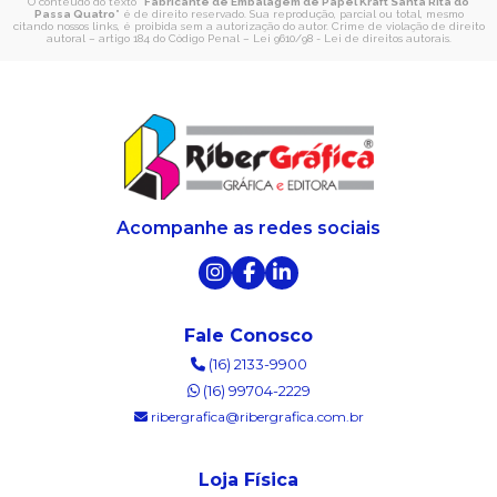
O conteúdo do texto "
Fabricante de Embalagem de Papel Kraft Santa Rita do
Passa Quatro
" é de direito reservado. Sua reprodução, parcial ou total, mesmo
citando nossos links, é proibida sem a autorização do autor. Crime de violação de direito
autoral – artigo 184 do Código Penal –
Lei 9610/98 - Lei de direitos autorais
.
Acompanhe as redes sociais
Fale Conosco
(16) 2133-9900
(16) 99704-2229
ribergrafica@ribergrafica.com.br
Loja Física