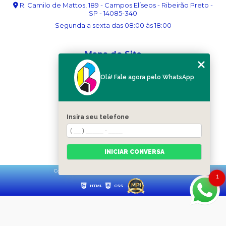
R. Camilo de Mattos, 189 - Campos Elíseos - Ribeirão Preto -
SP - 14085-340
Segunda a sexta das 08:00 às 18:00
Mapa do Site
Home
Olá! Fale agora pelo WhatsApp
Sobre nós
Serviços
Blog
Contato
Insira seu telefone
Categorias
Mapa do site
INICIAR CONVERSA
Copyright © Ribergráfica. (Lei 9610 de 19/02/1998)
1
HTML
CSS