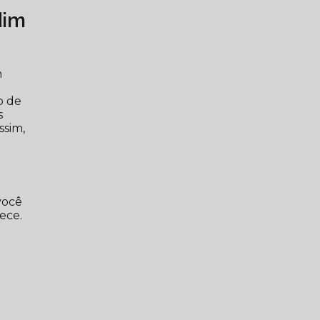
dim
m
o de
s
ssim,
você
ece.