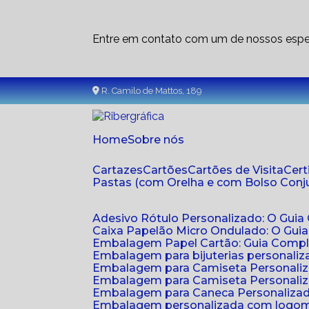
Entre em contato com um de nossos espec
R. Camilo de Mattos, 189
Home
Sobre nós
Cartazes
Cartões
Cartões de Visita
Cer
Pastas (com Orelha e com Bolso Con
Adesivo Rótulo Personalizado: O Guia
Caixa Papelão Micro Ondulado: O Gui
Embalagem Papel Cartão: Guia Compl
Embalagem para bijuterias personaliza
Embalagem para Camiseta Personali
Embalagem para Camiseta Personaliz
Embalagem para Caneca Personalizada
Embalagem personalizada com logom