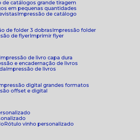
 de catálogos grande tiragem
ogos em pequenas quantidades
evistas
impressão de catálogo
o de folder 3 dobras
impressão folder
são de flyer
imprimir flyer
impressão de livro capa dura
essão e encadernação de livros
nda
impressão de livros
impressão digital grandes formatos
são offset e digital
personalizado
sonalizado
do
rótulo vinho personalizado