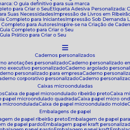
ca: O guia definitivo para sua marca
leto para Criar o Seu
Etiqueta Adesiva Personalizada: 
para Suas Necessidades
Impressão de Livros em Ribeirão
uia Completo para Iniciantes
Impressão Sob Demanda Li
a Completo para Autores
Inspire-se na Criação de Cad
: Guia Completo para Criar o Seu
Guia Prático para Criar o Seu
cadernos personalizados
erno anotações personalizado
caderno personalizado e
rno executivo personalizado
caderno argolado persona
aderno personalizado para empresa
caderno personaliz
caderno corporativo personalizado
caderno personaliza
caixas microonduladas
os
caixa de papel microondulado ribeirão preto
caixa 
de papel microondulado quadrada
caixa papel micro on
xa microondulada
caixa de papel microondulado molde
embalagens de papel
agem de papel ribeirão preto
embalagem de papel par
em de papel pardo
embalagem papel kraft personaliza
embalagem papel pardo
embalagem papel kraft
embala