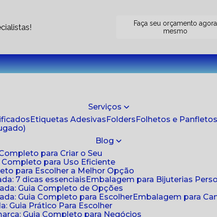
Faça seu orçamento agor
ialistas!
mesmo
Serviços
tificados
Etiquetas Adesivas
Folders
Folhetos e Panfleto
jugado)
Blog
 Completo para Criar o Seu
a Completo para Uso Eficiente
eto para Escolher a Melhor Opção
da: 7 dicas essenciais
Embalagem para Bijuterias Pers
zada: Guia Completo de Opções
ada: Guia Completo para Escolher
Embalagem para Cami
: Guia Prático Para Escolher
arca: Guia Completo para Negócios