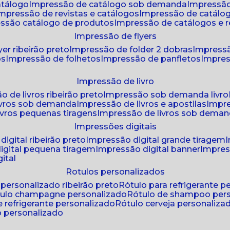
atálogo
impressão de catálogo sob demanda
impressão
impressão de revistas e catálogos
impressão de catál
essão catálogo de produtos
impressão de catálogos e r
impressão de flyers
yer ribeirão preto
impressão de folder 2 dobras
impressã
os
impressão de folhetos
impressão de panfletos
impres
impressão de livro
o de livros ribeirão preto
impressão sob demanda livro
ivros sob demanda
impressão de livros e apostilas
impr
ivros pequenas tiragens
impressão de livros sob dema
impressões digitais
digital ribeirão preto
impressão digital grande tiragem
igital pequena tiragem
impressão digital banner
impres
ital
rotulos personalizados
o personalizado ribeirão preto
rótulo para refrigerante 
ótulo champagne personalizado
rótulo de shampoo per
de refrigerante personalizado
rótulo cerveja personaliza
lo personalizado