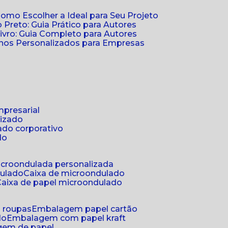
Como Escolher a Ideal para Seu Projeto
 Preto: Guia Prático para Autores
vro: Guia Completo para Autores
ernos Personalizados para Empresas
mpresarial
lizado
ado corporativo
do
microondulada personalizada
dulado
caixa de microondulado
caixa de papel microondulado
a roupas
embalagem papel cartão
do
embalagem com papel kraft
gem de papel