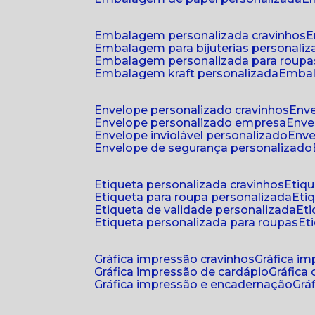
embalagem personalizada cravinhos
embalagem para bijuterias personali
embalagem personalizada para roupa
embalagem kraft personalizada
emba
envelope personalizado cravinhos
env
envelope personalizado empresa
env
envelope inviolável personalizado
env
envelope de segurança personalizado
etiqueta personalizada cravinhos
etiq
etiqueta para roupa personalizada
et
etiqueta de validade personalizada
e
etiqueta personalizada para roupas
e
gráfica impressão cravinhos
gráfica i
gráfica impressão de cardápio
gráfica
gráfica impressão e encadernação
gr