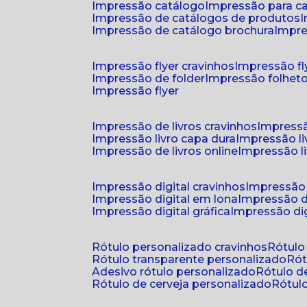
impressão catálogo
impressão para c
impressão de catálogos de produtos
impressão de catálogo brochura
impr
impressão flyer cravinhos
impressão fl
impressão de folder
impressão folhet
impressão flyer
impressão de livros cravinhos
impressã
impressão livro capa dura
impressão l
impressão de livros online
impressão l
impressão digital cravinhos
impressão 
impressão digital em lona
impressão d
impressão digital gráfica
impressão dig
rótulo personalizado cravinhos
rótul
rótulo transparente personalizado
r
adesivo rótulo personalizado
rótulo 
rótulo de cerveja personalizado
rótu