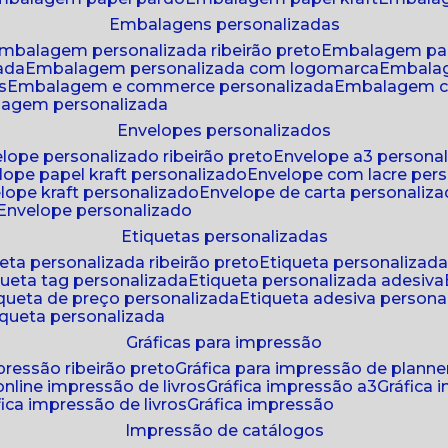
embalagens personalizadas
embalagem personalizada ribeirão preto
embalagem pa
zada
embalagem personalizada com logomarca
embala
s
embalagem e commerce personalizada
embalagem c
lagem personalizada
envelopes personalizados
elope personalizado ribeirão preto
envelope a3 persona
elope papel kraft personalizado
envelope com lacre per
elope kraft personalizado
envelope de carta personaliz
envelope personalizado
etiquetas personalizadas
ueta personalizada ribeirão preto
etiqueta personalizad
iqueta tag personalizada
etiqueta personalizada adesiva
tiqueta de preço personalizada
etiqueta adesiva persona
tiqueta personalizada
gráficas para impressão
mpressão ribeirão preto
gráfica para impressão de planne
 online impressão de livros
gráfica impressão a3
gráfica
áfica impressão de livros
gráfica impressão
impressão de catálogos