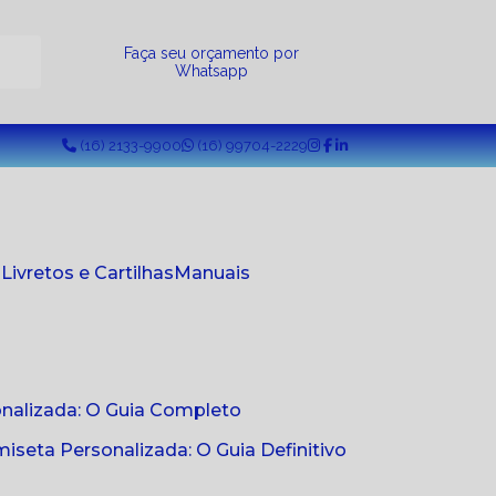
a
Faça seu orçamento por
Whatsapp
(16) 2133-9900
(16) 99704-2229
s
Livretos e Cartilhas
Manuais
onalizada: O Guia Completo
seta Personalizada: O Guia Definitivo