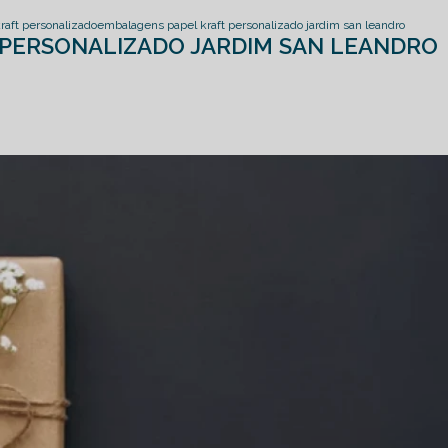
aft personalizado
embalagens papel kraft personalizado jardim san leandro
 PERSONALIZADO JARDIM SAN LEANDRO