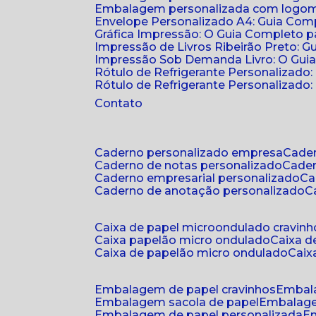
Embalagem personalizada com logomar
Envelope Personalizado A4: Guia Comp
Gráfica Impressão: O Guia Completo 
Impressão de Livros Ribeirão Preto: G
Impressão Sob Demanda Livro: O Gui
Rótulo de Refrigerante Personalizado
Rótulo de Refrigerante Personalizado: 
Contato
caderno personalizado empresa
cad
caderno de notas personalizado
cade
caderno empresarial personalizado
c
caderno de anotação personalizado
caixa de papel microondulado cravinh
caixa papelão micro ondulado
caixa 
caixa de papelão micro ondulado
cai
embalagem de papel cravinhos
embal
embalagem sacola de papel
embalag
embalagem de papel personalizada