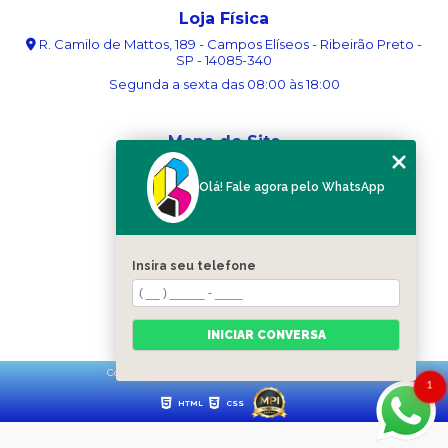
Loja Física
R. Camilo de Mattos, 189 - Campos Elíseos - Ribeirão Preto -
SP - 14085-340
Segunda a sexta das 08:00 às 18:00
Mapa do Site
Home
Olá! Fale agora pelo WhatsApp
Sobre nós
Serviços
Blog
Contato
Insira seu telefone
Categorias
Mapa do site
INICIAR CONVERSA
Copyright © Ribergráfica. (Lei 9610 de 19/02/1998)
1
HTML
CSS