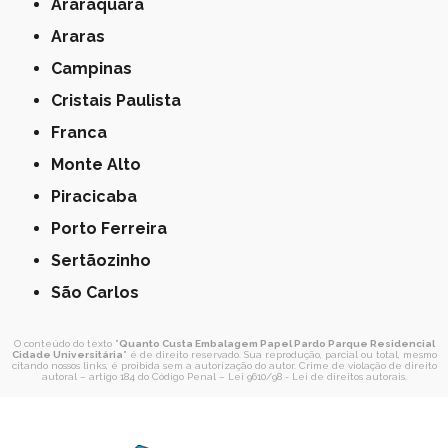
Araraquara
Araras
Campinas
Cristais Paulista
Franca
Monte Alto
Piracicaba
Porto Ferreira
Sertãozinho
São Carlos
O conteúdo do texto "
Quanto Custa Embalagem Papel Pardo Parque Residencial
Cidade Universitária
" é de direito reservado. Sua reprodução, parcial ou total, mesmo
citando nossos links, é proibida sem a autorização do autor. Crime de violação de direito
autoral – artigo 184 do Código Penal –
Lei 9610/98 - Lei de direitos autorais
.