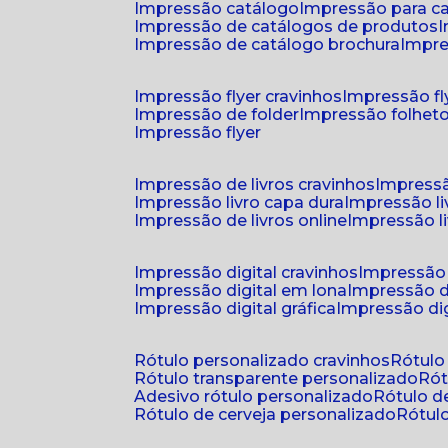
impressão catálogo
impressão para c
impressão de catálogos de produtos
impressão de catálogo brochura
impr
impressão flyer cravinhos
impressão fl
impressão de folder
impressão folhet
impressão flyer
impressão de livros cravinhos
impressã
impressão livro capa dura
impressão l
impressão de livros online
impressão l
impressão digital cravinhos
impressão 
impressão digital em lona
impressão d
impressão digital gráfica
impressão dig
rótulo personalizado cravinhos
rótul
rótulo transparente personalizado
r
adesivo rótulo personalizado
rótulo 
rótulo de cerveja personalizado
rótu