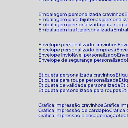
embalagem personalizada cravinhos
embalagem para bijuterias personali
embalagem personalizada para roupa
embalagem kraft personalizada
emba
envelope personalizado cravinhos
env
envelope personalizado empresa
env
envelope inviolável personalizado
env
envelope de segurança personalizado
etiqueta personalizada cravinhos
etiq
etiqueta para roupa personalizada
et
etiqueta de validade personalizada
e
etiqueta personalizada para roupas
e
gráfica impressão cravinhos
gráfica i
gráfica impressão de cardápio
gráfica
gráfica impressão e encadernação
gr