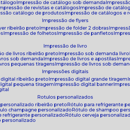
atálogo
impressão de catálogo sob demanda
impressão
impressão de revistas e catálogos
impressão de catál
essão catálogo de produtos
impressão de catálogos e r
impressão de flyers
yer ribeirão preto
impressão de folder 2 dobras
impressã
os
impressão de folhetos
impressão de panfletos
impres
impressão de livro
o de livros ribeirão preto
impressão sob demanda livro
ivros sob demanda
impressão de livros e apostilas
impr
ivros pequenas tiragens
impressão de livros sob dema
impressões digitais
digital ribeirão preto
impressão digital grande tiragem
igital pequena tiragem
impressão digital banner
impres
ital
rotulos personalizados
o personalizado ribeirão preto
rótulo para refrigerante 
ótulo champagne personalizado
rótulo de shampoo per
de refrigerante personalizado
rótulo cerveja personaliza
lo personalizado