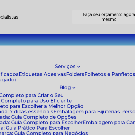
Faça seu orçamento agor
ialistas!
mesmo
Serviços
tificados
Etiquetas Adesivas
Folders
Folhetos e Panfleto
jugado)
Blog
 Completo para Criar o Seu
a Completo para Uso Eficiente
eto para Escolher a Melhor Opção
da: 7 dicas essenciais
Embalagem para Bijuterias Pers
zada: Guia Completo de Opções
ada: Guia Completo para Escolher
Embalagem para Cami
: Guia Prático Para Escolher
arca: Guia Completo para Negócios