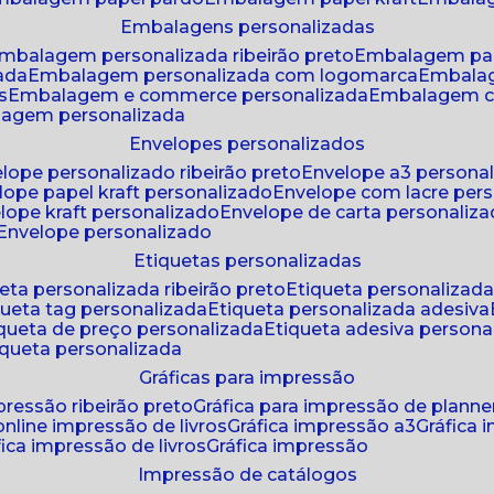
embalagens personalizadas
embalagem personalizada ribeirão preto
embalagem pa
zada
embalagem personalizada com logomarca
embala
s
embalagem e commerce personalizada
embalagem c
lagem personalizada
envelopes personalizados
elope personalizado ribeirão preto
envelope a3 persona
elope papel kraft personalizado
envelope com lacre per
elope kraft personalizado
envelope de carta personaliz
envelope personalizado
etiquetas personalizadas
ueta personalizada ribeirão preto
etiqueta personalizad
iqueta tag personalizada
etiqueta personalizada adesiva
tiqueta de preço personalizada
etiqueta adesiva persona
tiqueta personalizada
gráficas para impressão
mpressão ribeirão preto
gráfica para impressão de planne
 online impressão de livros
gráfica impressão a3
gráfica
áfica impressão de livros
gráfica impressão
impressão de catálogos