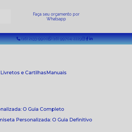
a
Faça seu orçamento por
Whatsapp
(16) 2133-9900
(16) 99704-2229
s
Livretos e Cartilhas
Manuais
onalizada: O Guia Completo
seta Personalizada: O Guia Definitivo