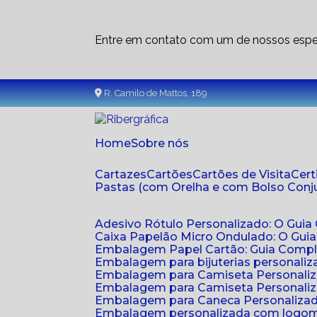
Entre em contato com um de nossos espec
R. Camilo de Mattos, 189
Home
Sobre nós
Cartazes
Cartões
Cartões de Visita
Cer
Pastas (com Orelha e com Bolso Con
Adesivo Rótulo Personalizado: O Guia
Caixa Papelão Micro Ondulado: O Gui
Embalagem Papel Cartão: Guia Compl
Embalagem para bijuterias personaliza
Embalagem para Camiseta Personali
Embalagem para Camiseta Personaliz
Embalagem para Caneca Personalizada
Embalagem personalizada com logom