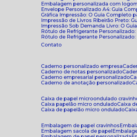
Embalagem personalizada com logomar
Envelope Personalizado A4: Guia Comp
Gráfica Impressão: O Guia Completo 
Impressão de Livros Ribeirão Preto: G
Impressão Sob Demanda Livro: O Gui
Rótulo de Refrigerante Personalizado
Rótulo de Refrigerante Personalizado: 
Contato
caderno personalizado empresa
cad
caderno de notas personalizado
cade
caderno empresarial personalizado
c
caderno de anotação personalizado
caixa de papel microondulado cravinh
caixa papelão micro ondulado
caixa 
caixa de papelão micro ondulado
cai
embalagem de papel cravinhos
embal
embalagem sacola de papel
embalag
embalagem de papel personalizada