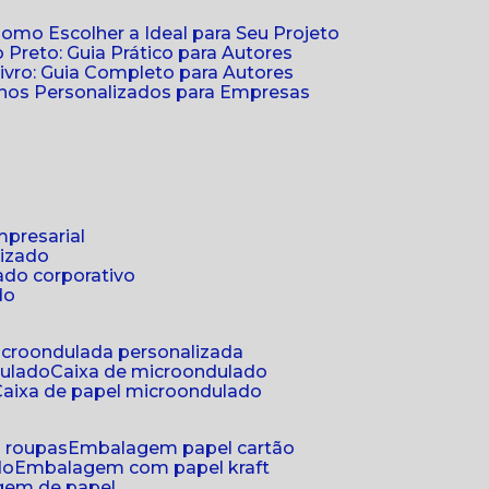
Como Escolher a Ideal para Seu Projeto
 Preto: Guia Prático para Autores
vro: Guia Completo para Autores
ernos Personalizados para Empresas
mpresarial
lizado
ado corporativo
do
microondulada personalizada
dulado
caixa de microondulado
caixa de papel microondulado
a roupas
embalagem papel cartão
do
embalagem com papel kraft
gem de papel