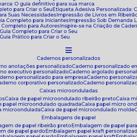
ca: O guia definitivo para sua marca
leto para Criar o Seu
Etiqueta Adesiva Personalizada: 
para Suas Necessidades
Impressão de Livros em Ribeirão
uia Completo para Iniciantes
Impressão Sob Demanda Li
a Completo para Autores
Inspire-se na Criação de Cad
: Guia Completo para Criar o Seu
Guia Prático para Criar o Seu
cadernos personalizados
erno anotações personalizado
caderno personalizado e
rno executivo personalizado
caderno argolado persona
aderno personalizado para empresa
caderno personaliz
caderno corporativo personalizado
caderno personaliza
caixas microonduladas
os
caixa de papel microondulado ribeirão preto
caixa 
de papel microondulado quadrada
caixa papel micro on
xa microondulada
caixa de papel microondulado molde
embalagens de papel
agem de papel ribeirão preto
embalagem de papel par
em de papel pardo
embalagem papel kraft personaliza
embalagem papel pardo
embalagem papel kraft
embala