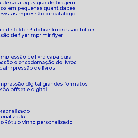
 de catálogos grande tiragem
ogos em pequenas quantidades
evistas
impressão de catálogo
o de folder 3 dobras
impressão folder
são de flyer
imprimir flyer
impressão de livro capa dura
essão e encadernação de livros
nda
impressão de livros
impressão digital grandes formatos
são offset e digital
personalizado
sonalizado
do
rótulo vinho personalizado