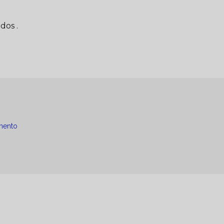
dos .
mento