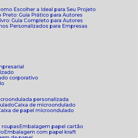
Como Escolher a Ideal para Seu Projeto
 Preto: Guia Prático para Autores
vro: Guia Completo para Autores
ernos Personalizados para Empresas
mpresarial
lizado
ado corporativo
do
microondulada personalizada
dulado
caixa de microondulado
caixa de papel microondulado
a roupas
embalagem papel cartão
do
embalagem com papel kraft
gem de papel