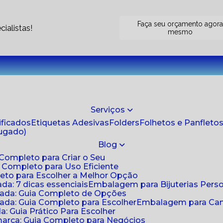
Faça seu orçamento agor
ialistas!
mesmo
Serviços
tificados
Etiquetas Adesivas
Folders
Folhetos e Panfleto
jugado)
Blog
 Completo para Criar o Seu
a Completo para Uso Eficiente
eto para Escolher a Melhor Opção
da: 7 dicas essenciais
Embalagem para Bijuterias Pers
zada: Guia Completo de Opções
ada: Guia Completo para Escolher
Embalagem para Cami
: Guia Prático Para Escolher
arca: Guia Completo para Negócios