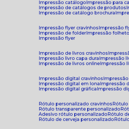
impressão catálogo
impressão para c
impressão de catálogos de produtos
impressão de catálogo brochura
impr
impressão flyer cravinhos
impressão fl
impressão de folder
impressão folhet
impressão flyer
impressão de livros cravinhos
impressã
impressão livro capa dura
impressão l
impressão de livros online
impressão l
impressão digital cravinhos
impressão 
impressão digital em lona
impressão d
impressão digital gráfica
impressão dig
rótulo personalizado cravinhos
rótul
rótulo transparente personalizado
r
adesivo rótulo personalizado
rótulo 
rótulo de cerveja personalizado
rótu