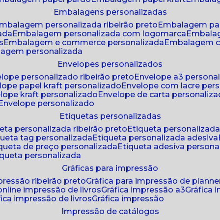
embalagens personalizadas
embalagem personalizada ribeirão preto
embalagem pa
zada
embalagem personalizada com logomarca
embala
s
embalagem e commerce personalizada
embalagem c
lagem personalizada
envelopes personalizados
elope personalizado ribeirão preto
envelope a3 persona
elope papel kraft personalizado
envelope com lacre per
elope kraft personalizado
envelope de carta personaliz
envelope personalizado
etiquetas personalizadas
ueta personalizada ribeirão preto
etiqueta personalizad
iqueta tag personalizada
etiqueta personalizada adesiva
tiqueta de preço personalizada
etiqueta adesiva persona
tiqueta personalizada
gráficas para impressão
mpressão ribeirão preto
gráfica para impressão de planne
 online impressão de livros
gráfica impressão a3
gráfica
áfica impressão de livros
gráfica impressão
impressão de catálogos