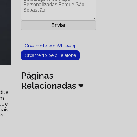
Orçamento por Whatsapp
Orçamento pelo Telefone
Páginas
Relacionadas
dite
um
ode
ais.
ue