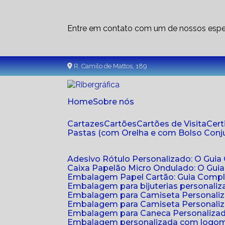
Entre em contato com um de nossos espec
R. Camilo de Mattos, 189
Home
Sobre nós
Cartazes
Cartões
Cartões de Visita
Cer
Pastas (com Orelha e com Bolso Con
Adesivo Rótulo Personalizado: O Guia
Caixa Papelão Micro Ondulado: O Gui
Embalagem Papel Cartão: Guia Compl
Embalagem para bijuterias personaliza
Embalagem para Camiseta Personali
Embalagem para Camiseta Personaliz
Embalagem para Caneca Personalizada
Embalagem personalizada com logom