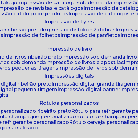
atálogo
impressão de catálogo sob demanda
impressão
impressão de revistas e catálogos
impressão de catál
essão catálogo de produtos
impressão de catálogos e r
impressão de flyers
yer ribeirão preto
impressão de folder 2 dobras
impressã
os
impressão de folhetos
impressão de panfletos
impres
impressão de livro
o de livros ribeirão preto
impressão sob demanda livro
ivros sob demanda
impressão de livros e apostilas
impr
ivros pequenas tiragens
impressão de livros sob dema
impressões digitais
digital ribeirão preto
impressão digital grande tiragem
igital pequena tiragem
impressão digital banner
impres
ital
rotulos personalizados
o personalizado ribeirão preto
rótulo para refrigerante 
ótulo champagne personalizado
rótulo de shampoo per
de refrigerante personalizado
rótulo cerveja personaliza
lo personalizado