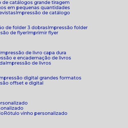
 de catálogos grande tiragem
ogos em pequenas quantidades
evistas
impressão de catálogo
o de folder 3 dobras
impressão folder
são de flyer
imprimir flyer
impressão de livro capa dura
essão e encadernação de livros
nda
impressão de livros
impressão digital grandes formatos
são offset e digital
personalizado
sonalizado
do
rótulo vinho personalizado