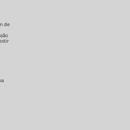
em de
m
ssão
stir
ma