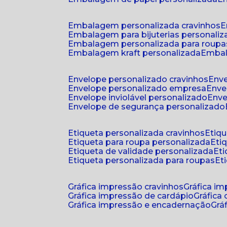
embalagem personalizada cravinhos
embalagem para bijuterias personali
embalagem personalizada para roupa
embalagem kraft personalizada
emba
envelope personalizado cravinhos
env
envelope personalizado empresa
env
envelope inviolável personalizado
env
envelope de segurança personalizado
etiqueta personalizada cravinhos
etiq
etiqueta para roupa personalizada
et
etiqueta de validade personalizada
e
etiqueta personalizada para roupas
e
gráfica impressão cravinhos
gráfica i
gráfica impressão de cardápio
gráfica
gráfica impressão e encadernação
gr