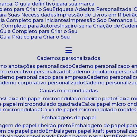
ca: O guia definitivo para sua marca
leto para Criar o Seu
Etiqueta Adesiva Personalizada: 
para Suas Necessidades
Impressão de Livros em Ribeirão
uia Completo para Iniciantes
Impressão Sob Demanda Li
a Completo para Autores
Inspire-se na Criação de Cad
: Guia Completo para Criar o Seu
Guia Prático para Criar o Seu
cadernos personalizados
erno anotações personalizado
caderno personalizado e
rno executivo personalizado
caderno argolado persona
aderno personalizado para empresa
caderno personaliz
caderno corporativo personalizado
caderno personaliza
caixas microonduladas
os
caixa de papel microondulado ribeirão preto
caixa 
de papel microondulado quadrada
caixa papel micro on
xa microondulada
caixa de papel microondulado molde
embalagens de papel
agem de papel ribeirão preto
embalagem de papel par
em de papel pardo
embalagem papel kraft personaliza
embalagem papel pardo
embalagem papel kraft
embala