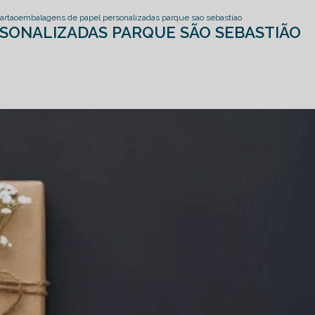
artao
embalagens de papel personalizadas parque sao sebastiao
SONALIZADAS PARQUE SÃO SEBASTIÃO