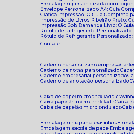
Embalagem personalizada com logomar
Envelope Personalizado A4: Guia Comp
Gráfica Impressão: O Guia Completo 
Impressão de Livros Ribeirão Preto: G
Impressão Sob Demanda Livro: O Gui
Rótulo de Refrigerante Personalizado
Rótulo de Refrigerante Personalizado: 
Contato
caderno personalizado empresa
cad
caderno de notas personalizado
cade
caderno empresarial personalizado
c
caderno de anotação personalizado
caixa de papel microondulado cravinh
caixa papelão micro ondulado
caixa 
caixa de papelão micro ondulado
cai
embalagem de papel cravinhos
embal
embalagem sacola de papel
embalag
embalagem de papel personalizada