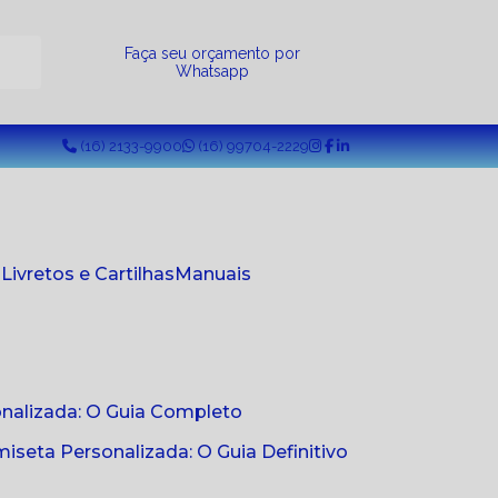
a
Faça seu orçamento por
Whatsapp
(16) 2133-9900
(16) 99704-2229
s
Livretos e Cartilhas
Manuais
onalizada: O Guia Completo
seta Personalizada: O Guia Definitivo