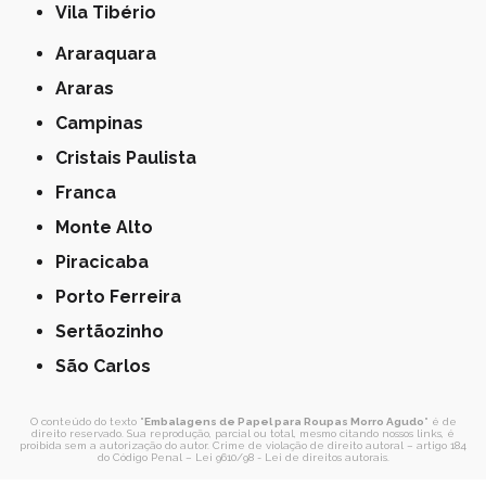
Vila Tibério
Araraquara
Araras
Campinas
Cristais Paulista
Franca
Monte Alto
Piracicaba
Porto Ferreira
Sertãozinho
São Carlos
O conteúdo do texto "
Embalagens de Papel para Roupas Morro Agudo
" é de
direito reservado. Sua reprodução, parcial ou total, mesmo citando nossos links, é
proibida sem a autorização do autor. Crime de violação de direito autoral – artigo 184
do Código Penal –
Lei 9610/98 - Lei de direitos autorais
.