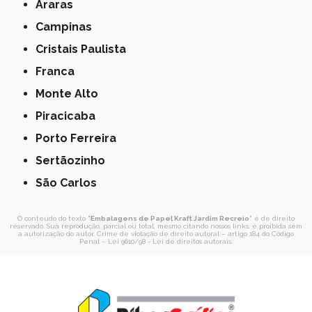
Araras
Campinas
Cristais Paulista
Franca
Monte Alto
Piracicaba
Porto Ferreira
Sertãozinho
São Carlos
O conteúdo do texto "
Embalagens de Papel Kraft Jardim Recreio
" é de direito
reservado. Sua reprodução, parcial ou total, mesmo citando nossos links, é proibida sem
a autorização do autor. Crime de violação de direito autoral – artigo 184 do Código
Penal –
Lei 9610/98 - Lei de direitos autorais
.