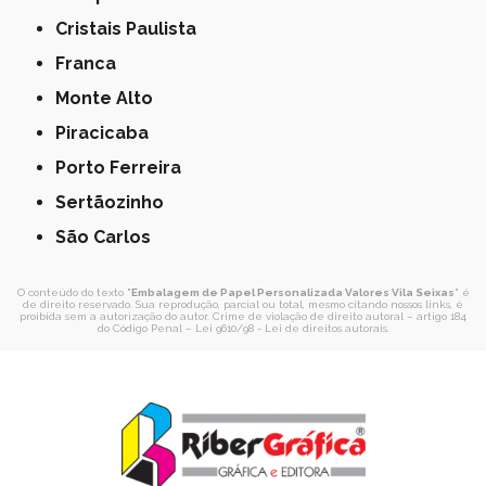
Cristais Paulista
Franca
Monte Alto
Piracicaba
Porto Ferreira
Sertãozinho
São Carlos
O conteúdo do texto "
Embalagem de Papel Personalizada Valores Vila Seixas
" é
de direito reservado. Sua reprodução, parcial ou total, mesmo citando nossos links, é
proibida sem a autorização do autor. Crime de violação de direito autoral – artigo 184
do Código Penal –
Lei 9610/98 - Lei de direitos autorais
.