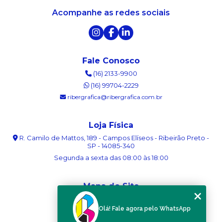
Acompanhe as redes sociais
Fale Conosco
(16) 2133-9900
(16) 99704-2229
ribergrafica@ribergrafica.com.br
Loja Física
R. Camilo de Mattos, 189 - Campos Elíseos - Ribeirão Preto -
SP - 14085-340
Segunda a sexta das 08:00 às 18:00
Mapa do Site
Home
Olá! Fale agora pelo WhatsApp
Sobre nós
Serviços