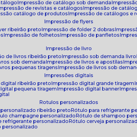
atálogo
impressão de catálogo sob demanda
impressão
impressão de revistas e catálogos
impressão de catál
essão catálogo de produtos
impressão de catálogos e r
impressão de flyers
yer ribeirão preto
impressão de folder 2 dobras
impressã
os
impressão de folhetos
impressão de panfletos
impres
impressão de livro
o de livros ribeirão preto
impressão sob demanda livro
ivros sob demanda
impressão de livros e apostilas
impr
ivros pequenas tiragens
impressão de livros sob dema
impressões digitais
digital ribeirão preto
impressão digital grande tiragem
igital pequena tiragem
impressão digital banner
impres
ital
rotulos personalizados
o personalizado ribeirão preto
rótulo para refrigerante 
ótulo champagne personalizado
rótulo de shampoo per
de refrigerante personalizado
rótulo cerveja personaliza
lo personalizado