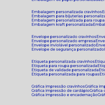
embalagem personalizada cravinhos
embalagem para bijuterias personali
embalagem personalizada para roupa
embalagem kraft personalizada
emba
envelope personalizado cravinhos
env
envelope personalizado empresa
env
envelope inviolável personalizado
env
envelope de segurança personalizado
etiqueta personalizada cravinhos
etiq
etiqueta para roupa personalizada
et
etiqueta de validade personalizada
e
etiqueta personalizada para roupas
e
gráfica impressão cravinhos
gráfica i
gráfica impressão de cardápio
gráfica
gráfica impressão e encadernação
gr