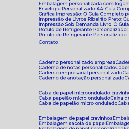
Embalagem personalizada com logomar
Envelope Personalizado A4: Guia Comp
Gráfica Impressão: O Guia Completo 
Impressão de Livros Ribeirão Preto: G
Impressão Sob Demanda Livro: O Gui
Rótulo de Refrigerante Personalizado
Rótulo de Refrigerante Personalizado: 
Contato
caderno personalizado empresa
cad
caderno de notas personalizado
cade
caderno empresarial personalizado
c
caderno de anotação personalizado
caixa de papel microondulado cravinh
caixa papelão micro ondulado
caixa 
caixa de papelão micro ondulado
cai
embalagem de papel cravinhos
embal
embalagem sacola de papel
embalag
embalagem de papel personalizada