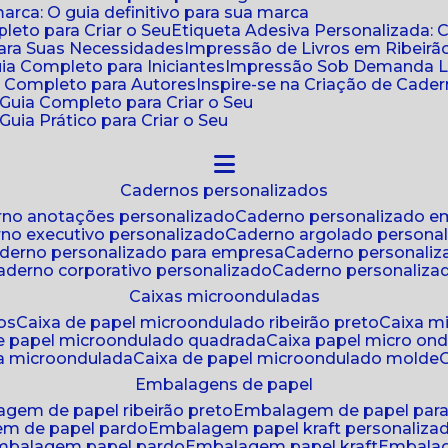
ca: O guia definitivo para sua marca
leto para Criar o Seu
Etiqueta Adesiva Personalizada: 
para Suas Necessidades
Impressão de Livros em Ribeirão
uia Completo para Iniciantes
Impressão Sob Demanda Li
a Completo para Autores
Inspire-se na Criação de Cad
: Guia Completo para Criar o Seu
Guia Prático para Criar o Seu
cadernos personalizados
erno anotações personalizado
caderno personalizado e
rno executivo personalizado
caderno argolado persona
aderno personalizado para empresa
caderno personaliz
caderno corporativo personalizado
caderno personaliza
caixas microonduladas
os
caixa de papel microondulado ribeirão preto
caixa 
de papel microondulado quadrada
caixa papel micro on
xa microondulada
caixa de papel microondulado molde
embalagens de papel
agem de papel ribeirão preto
embalagem de papel par
em de papel pardo
embalagem papel kraft personaliza
embalagem papel pardo
embalagem papel kraft
embala