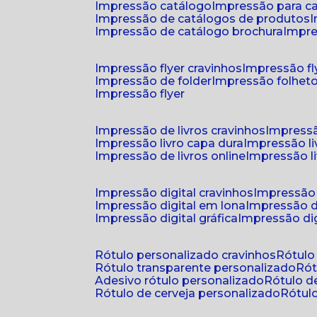
impressão catálogo
impressão para c
impressão de catálogos de produtos
impressão de catálogo brochura
impr
impressão flyer cravinhos
impressão fl
impressão de folder
impressão folhet
impressão flyer
impressão de livros cravinhos
impressã
impressão livro capa dura
impressão l
impressão de livros online
impressão l
impressão digital cravinhos
impressão 
impressão digital em lona
impressão d
impressão digital gráfica
impressão dig
rótulo personalizado cravinhos
rótul
rótulo transparente personalizado
r
adesivo rótulo personalizado
rótulo 
rótulo de cerveja personalizado
rótu