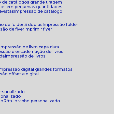
 de catálogos grande tiragem
ogos em pequenas quantidades
evistas
impressão de catálogo
o de folder 3 dobras
impressão folder
são de flyer
imprimir flyer
impressão de livro capa dura
essão e encadernação de livros
nda
impressão de livros
impressão digital grandes formatos
são offset e digital
personalizado
sonalizado
do
rótulo vinho personalizado