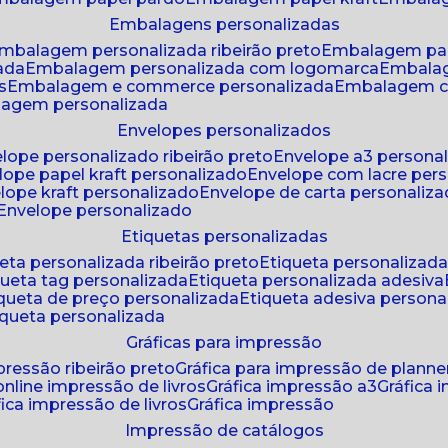
embalagens personalizadas
embalagem personalizada ribeirão preto
embalagem pa
zada
embalagem personalizada com logomarca
embala
s
embalagem e commerce personalizada
embalagem c
lagem personalizada
envelopes personalizados
elope personalizado ribeirão preto
envelope a3 persona
elope papel kraft personalizado
envelope com lacre per
elope kraft personalizado
envelope de carta personaliz
envelope personalizado
etiquetas personalizadas
ueta personalizada ribeirão preto
etiqueta personalizad
iqueta tag personalizada
etiqueta personalizada adesiva
tiqueta de preço personalizada
etiqueta adesiva persona
tiqueta personalizada
gráficas para impressão
mpressão ribeirão preto
gráfica para impressão de planne
 online impressão de livros
gráfica impressão a3
gráfica
áfica impressão de livros
gráfica impressão
impressão de catálogos