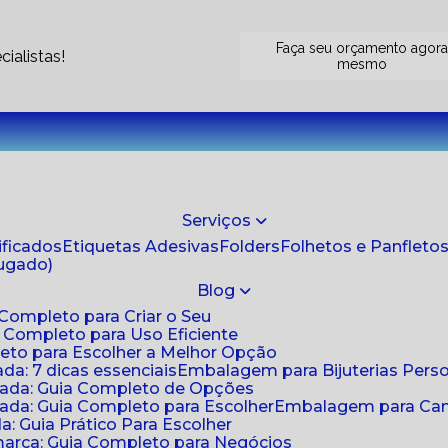
Faça seu orçamento agor
ialistas!
mesmo
Serviços
tificados
Etiquetas Adesivas
Folders
Folhetos e Panfleto
jugado)
Blog
 Completo para Criar o Seu
a Completo para Uso Eficiente
eto para Escolher a Melhor Opção
da: 7 dicas essenciais
Embalagem para Bijuterias Pers
zada: Guia Completo de Opções
ada: Guia Completo para Escolher
Embalagem para Cami
: Guia Prático Para Escolher
arca: Guia Completo para Negócios