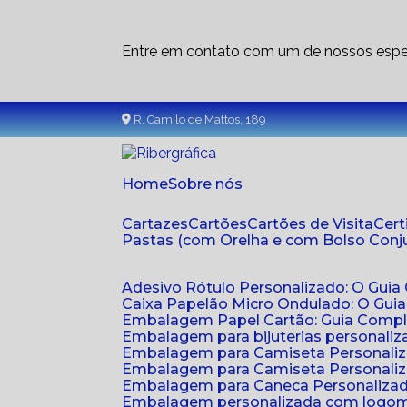
Entre em contato com um de nossos espec
R. Camilo de Mattos, 189
Home
Sobre nós
Cartazes
Cartões
Cartões de Visita
Cer
Pastas (com Orelha e com Bolso Con
Adesivo Rótulo Personalizado: O Guia
Caixa Papelão Micro Ondulado: O Gui
Embalagem Papel Cartão: Guia Compl
Embalagem para bijuterias personaliza
Embalagem para Camiseta Personali
Embalagem para Camiseta Personaliz
Embalagem para Caneca Personalizada
Embalagem personalizada com logom