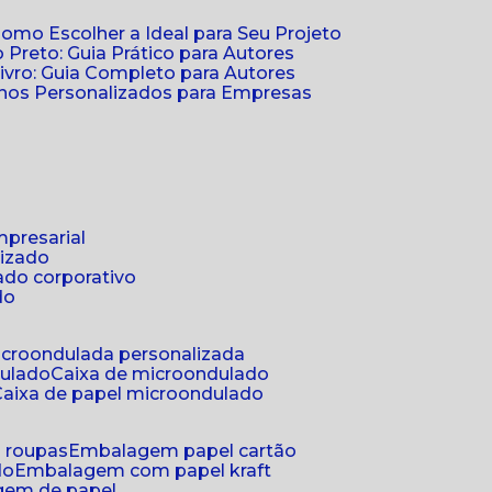
Como Escolher a Ideal para Seu Projeto
 Preto: Guia Prático para Autores
vro: Guia Completo para Autores
ernos Personalizados para Empresas
mpresarial
lizado
ado corporativo
do
microondulada personalizada
dulado
caixa de microondulado
caixa de papel microondulado
a roupas
embalagem papel cartão
do
embalagem com papel kraft
gem de papel