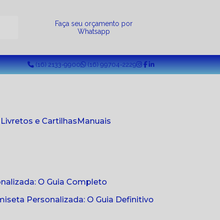
a
Faça seu orçamento por
Whatsapp
(16) 2133-9900
(16) 99704-2229
s
Livretos e Cartilhas
Manuais
onalizada: O Guia Completo
seta Personalizada: O Guia Definitivo