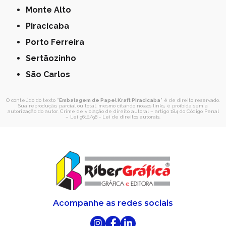
Monte Alto
Piracicaba
Porto Ferreira
Sertãozinho
São Carlos
O conteúdo do texto "
Embalagem de Papel Kraft Piracicaba
" é de direito reservado.
Sua reprodução, parcial ou total, mesmo citando nossos links, é proibida sem a
autorização do autor. Crime de violação de direito autoral – artigo 184 do Código Penal
–
Lei 9610/98 - Lei de direitos autorais
.
Acompanhe as redes sociais