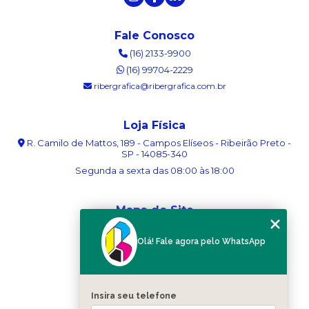
Fale Conosco
(16) 2133-9900
(16) 99704-2229
ribergrafica@ribergrafica.com.br
Loja Física
R. Camilo de Mattos, 189 - Campos Elíseos - Ribeirão Preto -
SP - 14085-340
Segunda a sexta das 08:00 às 18:00
Mapa do Site
Home
Olá! Fale agora pelo WhatsApp
Sobre nós
Serviços
Blog
Contato
Insira seu telefone
Categorias