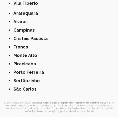
Vila Tibério
Araraquara
Araras
Campinas
Cristais Paulista
Franca
Monte Alto
Piracicaba
Porto Ferreira
Sertãozinho
São Carlos
O conteúdo do texto "
Quanto Custa Embalagem de Papel Kraft Jardim Helena
" é
de direito reservado. Sua reprodução, parcial ou total, mesmo citando nossos links, é
proibida sem a autorização do autor. Crime de violação de direito autoral – artigo 184
do Código Penal –
Lei 9610/98 - Lei de direitos autorais
.