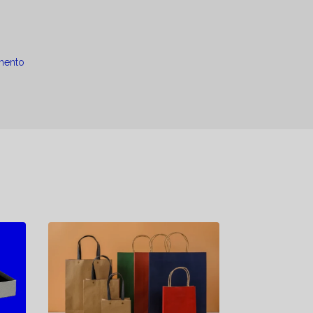
mento