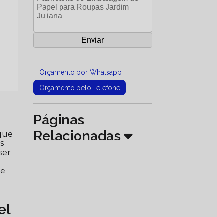
Orçamento por Whatsapp
Orçamento pelo Telefone
Páginas
Relacionadas
 que
s
ser
.
ue
el