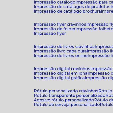
impressão catálogo
impressão para c
impressão de catálogos de produtos
impressão de catálogo brochura
impr
impressão flyer cravinhos
impressão fl
impressão de folder
impressão folhet
impressão flyer
impressão de livros cravinhos
impressã
impressão livro capa dura
impressão l
impressão de livros online
impressão l
impressão digital cravinhos
impressão 
impressão digital em lona
impressão d
impressão digital gráfica
impressão dig
rótulo personalizado cravinhos
rótul
rótulo transparente personalizado
r
adesivo rótulo personalizado
rótulo 
rótulo de cerveja personalizado
rótu