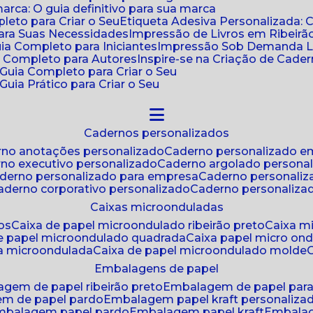
ca: O guia definitivo para sua marca
leto para Criar o Seu
Etiqueta Adesiva Personalizada: 
para Suas Necessidades
Impressão de Livros em Ribeirão
uia Completo para Iniciantes
Impressão Sob Demanda Li
a Completo para Autores
Inspire-se na Criação de Cad
: Guia Completo para Criar o Seu
Guia Prático para Criar o Seu
cadernos personalizados
erno anotações personalizado
caderno personalizado e
rno executivo personalizado
caderno argolado persona
aderno personalizado para empresa
caderno personaliz
caderno corporativo personalizado
caderno personaliza
caixas microonduladas
os
caixa de papel microondulado ribeirão preto
caixa 
de papel microondulado quadrada
caixa papel micro on
xa microondulada
caixa de papel microondulado molde
embalagens de papel
agem de papel ribeirão preto
embalagem de papel par
em de papel pardo
embalagem papel kraft personaliza
embalagem papel pardo
embalagem papel kraft
embala