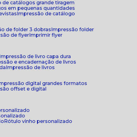
 de catálogos grande tiragem
ogos em pequenas quantidades
evistas
impressão de catálogo
o de folder 3 dobras
impressão folder
são de flyer
imprimir flyer
impressão de livro capa dura
essão e encadernação de livros
nda
impressão de livros
impressão digital grandes formatos
são offset e digital
personalizado
sonalizado
do
rótulo vinho personalizado