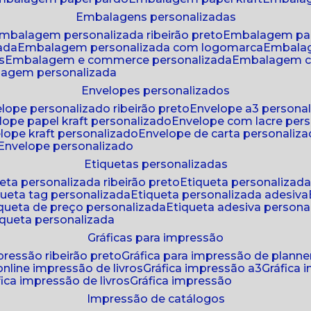
embalagens personalizadas
embalagem personalizada ribeirão preto
embalagem pa
zada
embalagem personalizada com logomarca
embala
s
embalagem e commerce personalizada
embalagem c
lagem personalizada
envelopes personalizados
elope personalizado ribeirão preto
envelope a3 persona
elope papel kraft personalizado
envelope com lacre per
elope kraft personalizado
envelope de carta personaliz
envelope personalizado
etiquetas personalizadas
ueta personalizada ribeirão preto
etiqueta personalizad
iqueta tag personalizada
etiqueta personalizada adesiva
tiqueta de preço personalizada
etiqueta adesiva persona
tiqueta personalizada
gráficas para impressão
mpressão ribeirão preto
gráfica para impressão de planne
 online impressão de livros
gráfica impressão a3
gráfica
áfica impressão de livros
gráfica impressão
impressão de catálogos