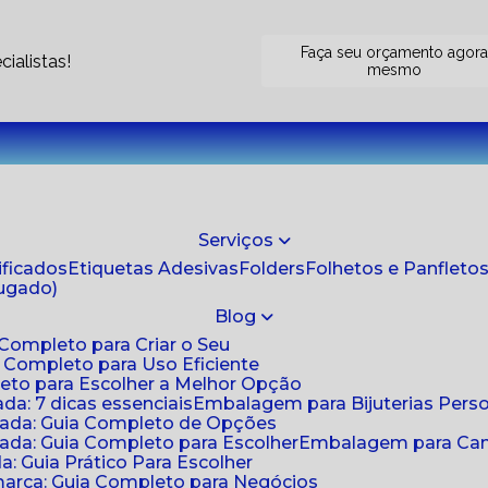
Faça seu orçamento agor
ialistas!
mesmo
Serviços
tificados
Etiquetas Adesivas
Folders
Folhetos e Panfleto
jugado)
Blog
 Completo para Criar o Seu
a Completo para Uso Eficiente
eto para Escolher a Melhor Opção
da: 7 dicas essenciais
Embalagem para Bijuterias Pers
zada: Guia Completo de Opções
ada: Guia Completo para Escolher
Embalagem para Cami
: Guia Prático Para Escolher
arca: Guia Completo para Negócios