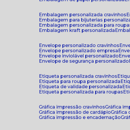
embalagem personalizada cravinhos
embalagem para bijuterias personali
embalagem personalizada para roupa
embalagem kraft personalizada
emba
envelope personalizado cravinhos
env
envelope personalizado empresa
env
envelope inviolável personalizado
env
envelope de segurança personalizado
etiqueta personalizada cravinhos
etiq
etiqueta para roupa personalizada
et
etiqueta de validade personalizada
e
etiqueta personalizada para roupas
e
gráfica impressão cravinhos
gráfica i
gráfica impressão de cardápio
gráfica
gráfica impressão e encadernação
gr