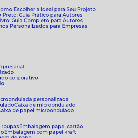
Como Escolher a Ideal para Seu Projeto
 Preto: Guia Prático para Autores
vro: Guia Completo para Autores
ernos Personalizados para Empresas
mpresarial
lizado
ado corporativo
do
microondulada personalizada
dulado
caixa de microondulado
caixa de papel microondulado
a roupas
embalagem papel cartão
do
embalagem com papel kraft
gem de papel