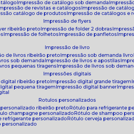
atálogo
impressão de catálogo sob demanda
impressão
impressão de revistas e catálogos
impressão de catál
essão catálogo de produtos
impressão de catálogos e r
impressão de flyers
yer ribeirão preto
impressão de folder 2 dobras
impressã
os
impressão de folhetos
impressão de panfletos
impres
impressão de livro
o de livros ribeirão preto
impressão sob demanda livro
ivros sob demanda
impressão de livros e apostilas
impr
ivros pequenas tiragens
impressão de livros sob dema
impressões digitais
digital ribeirão preto
impressão digital grande tiragem
igital pequena tiragem
impressão digital banner
impres
ital
rotulos personalizados
o personalizado ribeirão preto
rótulo para refrigerante 
ótulo champagne personalizado
rótulo de shampoo per
de refrigerante personalizado
rótulo cerveja personaliza
lo personalizado