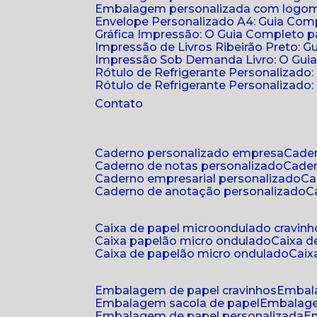
Embalagem personalizada com logomar
Envelope Personalizado A4: Guia Comp
Gráfica Impressão: O Guia Completo 
Impressão de Livros Ribeirão Preto: G
Impressão Sob Demanda Livro: O Gui
Rótulo de Refrigerante Personalizado
Rótulo de Refrigerante Personalizado: 
Contato
caderno personalizado empresa
cad
caderno de notas personalizado
cade
caderno empresarial personalizado
c
caderno de anotação personalizado
caixa de papel microondulado cravinh
caixa papelão micro ondulado
caixa 
caixa de papelão micro ondulado
cai
embalagem de papel cravinhos
embal
embalagem sacola de papel
embalag
embalagem de papel personalizada