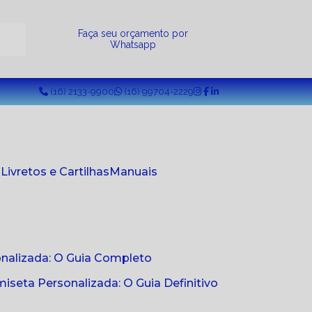
a
Faça seu orçamento por
Whatsapp
(16) 2133-9900
(16) 99704-2229
s
Livretos e Cartilhas
Manuais
onalizada: O Guia Completo
seta Personalizada: O Guia Definitivo