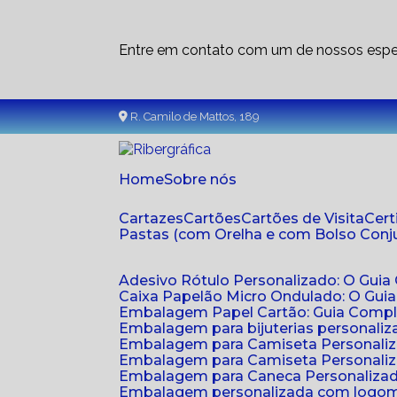
Entre em contato com um de nossos espec
R. Camilo de Mattos, 189
Home
Sobre nós
Cartazes
Cartões
Cartões de Visita
Cer
Pastas (com Orelha e com Bolso Con
Adesivo Rótulo Personalizado: O Guia
Caixa Papelão Micro Ondulado: O Gui
Embalagem Papel Cartão: Guia Compl
Embalagem para bijuterias personaliza
Embalagem para Camiseta Personali
Embalagem para Camiseta Personaliz
Embalagem para Caneca Personalizada
Embalagem personalizada com logom