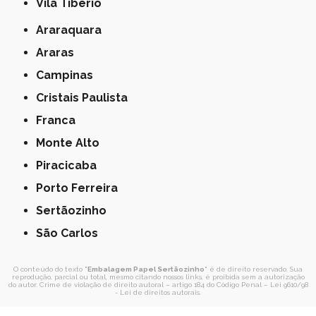
Vila Tibério
Araraquara
Araras
Campinas
Cristais Paulista
Franca
Monte Alto
Piracicaba
Porto Ferreira
Sertãozinho
São Carlos
O conteúdo do texto "
Embalagem Papel Sertãozinho
" é de direito reservado. Sua
reprodução, parcial ou total, mesmo citando nossos links, é proibida sem a autorização
do autor. Crime de violação de direito autoral – artigo 184 do Código Penal –
Lei 9610/98
- Lei de direitos autorais
.