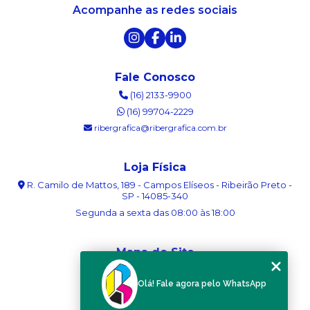
Acompanhe as redes sociais
Fale Conosco
(16) 2133-9900
(16) 99704-2229
ribergrafica@ribergrafica.com.br
Loja Física
R. Camilo de Mattos, 189 - Campos Elíseos - Ribeirão Preto -
SP - 14085-340
Segunda a sexta das 08:00 às 18:00
Mapa do Site
Home
Olá! Fale agora pelo WhatsApp
Sobre nós
Serviços