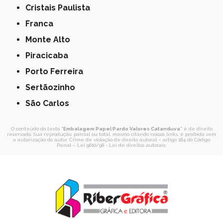
Cristais Paulista
Franca
Monte Alto
Piracicaba
Porto Ferreira
Sertãozinho
São Carlos
O conteúdo do texto "
Embalagem Papel Pardo Valores Catanduva
" é de direito
reservado. Sua reprodução, parcial ou total, mesmo citando nossos links, é proibida sem
a autorização do autor. Crime de violação de direito autoral – artigo 184 do Código
Penal –
Lei 9610/98 - Lei de direitos autorais
.