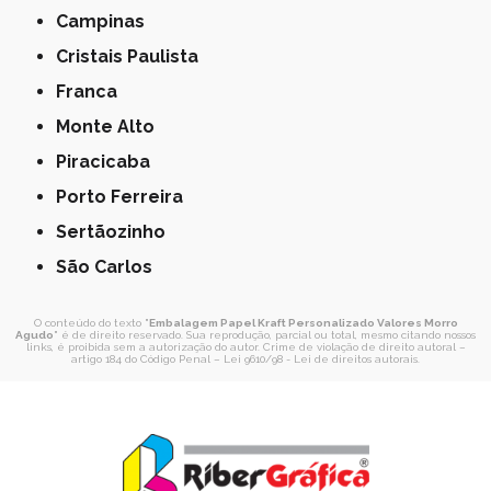
Campinas
Cristais Paulista
Franca
Monte Alto
Piracicaba
Porto Ferreira
Sertãozinho
São Carlos
O conteúdo do texto "
Embalagem Papel Kraft Personalizado Valores Morro
Agudo
" é de direito reservado. Sua reprodução, parcial ou total, mesmo citando nossos
links, é proibida sem a autorização do autor. Crime de violação de direito autoral –
artigo 184 do Código Penal –
Lei 9610/98 - Lei de direitos autorais
.