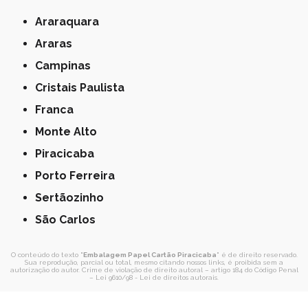
Araraquara
Araras
Campinas
Cristais Paulista
Franca
Monte Alto
Piracicaba
Porto Ferreira
Sertãozinho
São Carlos
O conteúdo do texto "
Embalagem Papel Cartão Piracicaba
" é de direito reservado.
Sua reprodução, parcial ou total, mesmo citando nossos links, é proibida sem a
autorização do autor. Crime de violação de direito autoral – artigo 184 do Código Penal
–
Lei 9610/98 - Lei de direitos autorais
.