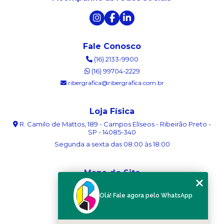
Fale Conosco
(16) 2133-9900
(16) 99704-2229
ribergrafica@ribergrafica.com.br
Loja Física
R. Camilo de Mattos, 189 - Campos Elíseos - Ribeirão Preto -
SP - 14085-340
Segunda a sexta das 08:00 às 18:00
Mapa do Site
Home
Olá! Fale agora pelo WhatsApp
Sobre nós
Serviços
Blog