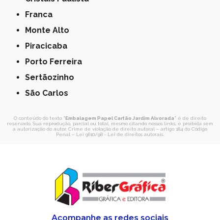
Franca
Monte Alto
Piracicaba
Porto Ferreira
Sertãozinho
São Carlos
O conteúdo do texto "
Embalagem Papel Cartão Jardim Alvorada
" é de direito
reservado. Sua reprodução, parcial ou total, mesmo citando nossos links, é proibida sem
a autorização do autor. Crime de violação de direito autoral – artigo 184 do Código
Penal –
Lei 9610/98 - Lei de direitos autorais
.
Acompanhe as redes sociais