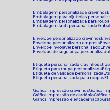
embalagem personalizada cravinhos
embalagem para bijuterias personali
embalagem personalizada para roupa
embalagem kraft personalizada
emba
envelope personalizado cravinhos
env
envelope personalizado empresa
env
envelope inviolável personalizado
env
envelope de segurança personalizado
etiqueta personalizada cravinhos
etiq
etiqueta para roupa personalizada
et
etiqueta de validade personalizada
e
etiqueta personalizada para roupas
e
gráfica impressão cravinhos
gráfica i
gráfica impressão de cardápio
gráfica
gráfica impressão e encadernação
gr