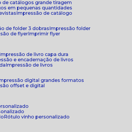
 de catálogos grande tiragem
ogos em pequenas quantidades
evistas
impressão de catálogo
o de folder 3 dobras
impressão folder
são de flyer
imprimir flyer
impressão de livro capa dura
essão e encadernação de livros
nda
impressão de livros
impressão digital grandes formatos
são offset e digital
personalizado
sonalizado
do
rótulo vinho personalizado