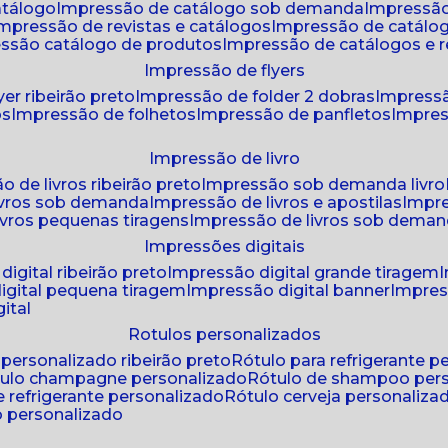
atálogo
impressão de catálogo sob demanda
impressão
impressão de revistas e catálogos
impressão de catál
essão catálogo de produtos
impressão de catálogos e r
impressão de flyers
yer ribeirão preto
impressão de folder 2 dobras
impressã
os
impressão de folhetos
impressão de panfletos
impres
impressão de livro
o de livros ribeirão preto
impressão sob demanda livro
ivros sob demanda
impressão de livros e apostilas
impr
ivros pequenas tiragens
impressão de livros sob dema
impressões digitais
digital ribeirão preto
impressão digital grande tiragem
igital pequena tiragem
impressão digital banner
impres
ital
rotulos personalizados
o personalizado ribeirão preto
rótulo para refrigerante 
ótulo champagne personalizado
rótulo de shampoo per
de refrigerante personalizado
rótulo cerveja personaliza
lo personalizado