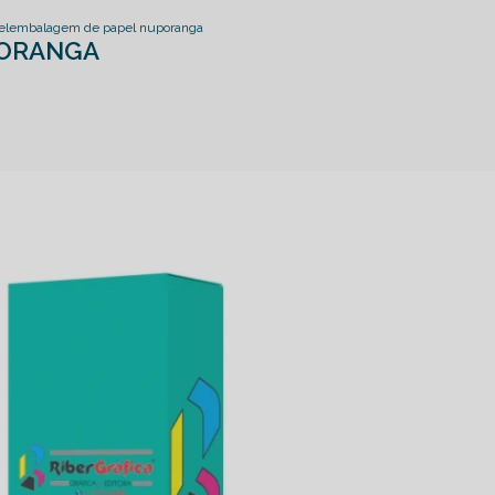
el
embalagem de papel nuporanga
PORANGA