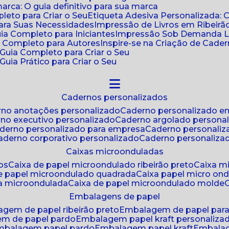
ca: O guia definitivo para sua marca
leto para Criar o Seu
Etiqueta Adesiva Personalizada: 
para Suas Necessidades
Impressão de Livros em Ribeirão
uia Completo para Iniciantes
Impressão Sob Demanda Li
a Completo para Autores
Inspire-se na Criação de Cad
: Guia Completo para Criar o Seu
Guia Prático para Criar o Seu
cadernos personalizados
erno anotações personalizado
caderno personalizado e
rno executivo personalizado
caderno argolado persona
aderno personalizado para empresa
caderno personaliz
caderno corporativo personalizado
caderno personaliza
caixas microonduladas
os
caixa de papel microondulado ribeirão preto
caixa 
de papel microondulado quadrada
caixa papel micro on
xa microondulada
caixa de papel microondulado molde
embalagens de papel
agem de papel ribeirão preto
embalagem de papel par
em de papel pardo
embalagem papel kraft personaliza
embalagem papel pardo
embalagem papel kraft
embala