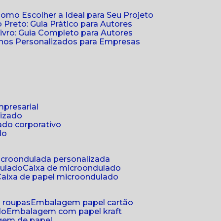
Como Escolher a Ideal para Seu Projeto
 Preto: Guia Prático para Autores
vro: Guia Completo para Autores
ernos Personalizados para Empresas
mpresarial
lizado
ado corporativo
do
microondulada personalizada
dulado
caixa de microondulado
caixa de papel microondulado
a roupas
embalagem papel cartão
do
embalagem com papel kraft
gem de papel