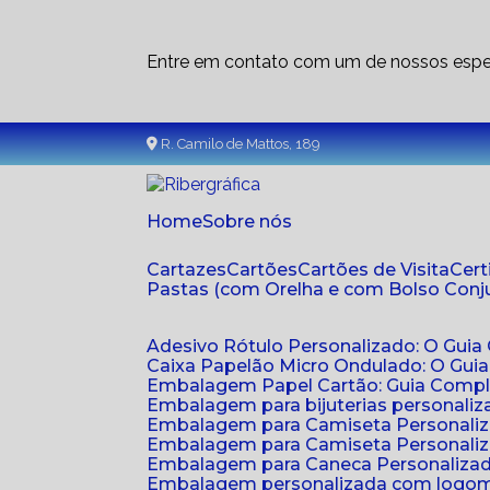
Entre em contato com um de nossos espec
R. Camilo de Mattos, 189
Home
Sobre nós
Cartazes
Cartões
Cartões de Visita
Cer
Pastas (com Orelha e com Bolso Con
Adesivo Rótulo Personalizado: O Guia
Caixa Papelão Micro Ondulado: O Gui
Embalagem Papel Cartão: Guia Compl
Embalagem para bijuterias personaliza
Embalagem para Camiseta Personali
Embalagem para Camiseta Personaliz
Embalagem para Caneca Personalizada
Embalagem personalizada com logom