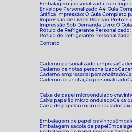
Embalagem personalizada com logomar
Envelope Personalizado A4: Guia Comp
Gráfica Impressão: O Guia Completo 
Impressão de Livros Ribeirão Preto: G
Impressão Sob Demanda Livro: O Gui
Rótulo de Refrigerante Personalizado
Rótulo de Refrigerante Personalizado: 
Contato
caderno personalizado empresa
cad
caderno de notas personalizado
cade
caderno empresarial personalizado
c
caderno de anotação personalizado
caixa de papel microondulado cravinh
caixa papelão micro ondulado
caixa 
caixa de papelão micro ondulado
cai
embalagem de papel cravinhos
embal
embalagem sacola de papel
embalag
embalagem de papel personalizada