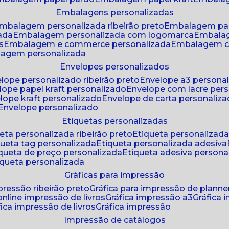
embalagens personalizadas
embalagem personalizada ribeirão preto
embalagem pa
zada
embalagem personalizada com logomarca
embala
s
embalagem e commerce personalizada
embalagem c
lagem personalizada
envelopes personalizados
elope personalizado ribeirão preto
envelope a3 persona
elope papel kraft personalizado
envelope com lacre per
elope kraft personalizado
envelope de carta personaliz
envelope personalizado
etiquetas personalizadas
ueta personalizada ribeirão preto
etiqueta personalizad
iqueta tag personalizada
etiqueta personalizada adesiva
tiqueta de preço personalizada
etiqueta adesiva persona
tiqueta personalizada
gráficas para impressão
mpressão ribeirão preto
gráfica para impressão de planne
 online impressão de livros
gráfica impressão a3
gráfica
áfica impressão de livros
gráfica impressão
impressão de catálogos