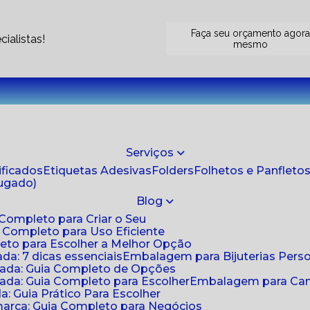
Faça seu orçamento agor
ialistas!
mesmo
Serviços
tificados
Etiquetas Adesivas
Folders
Folhetos e Panfleto
jugado)
Blog
 Completo para Criar o Seu
a Completo para Uso Eficiente
eto para Escolher a Melhor Opção
da: 7 dicas essenciais
Embalagem para Bijuterias Pers
zada: Guia Completo de Opções
ada: Guia Completo para Escolher
Embalagem para Cami
: Guia Prático Para Escolher
arca: Guia Completo para Negócios