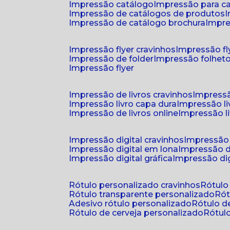
impressão catálogo
impressão para c
impressão de catálogos de produtos
impressão de catálogo brochura
impr
impressão flyer cravinhos
impressão fl
impressão de folder
impressão folhet
impressão flyer
impressão de livros cravinhos
impressã
impressão livro capa dura
impressão l
impressão de livros online
impressão l
impressão digital cravinhos
impressão 
impressão digital em lona
impressão d
impressão digital gráfica
impressão dig
rótulo personalizado cravinhos
rótul
rótulo transparente personalizado
r
adesivo rótulo personalizado
rótulo 
rótulo de cerveja personalizado
rótu