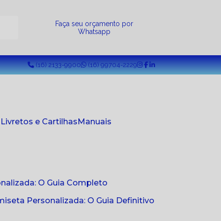
a
Faça seu orçamento por
Whatsapp
(16) 2133-9900
(16) 99704-2229
s
Livretos e Cartilhas
Manuais
onalizada: O Guia Completo
seta Personalizada: O Guia Definitivo