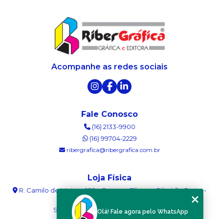
Acompanhe as redes sociais
Fale Conosco
(16) 2133-9900
(16) 99704-2229
ribergrafica@ribergrafica.com.br
Loja Física
R. Camilo de Mattos, 189 - Campos Elíseos - Ribeirão Preto -
SP - 14085-340
Segunda a sexta das 08:00 às 18:00
Olá! Fale agora pelo WhatsApp