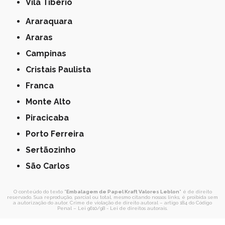
Vila Tibério
Araraquara
Araras
Campinas
Cristais Paulista
Franca
Monte Alto
Piracicaba
Porto Ferreira
Sertãozinho
São Carlos
O conteúdo do texto "
Embalagem de Papel Kraft Valores Leblon
" é de direito
reservado. Sua reprodução, parcial ou total, mesmo citando nossos links, é proibida sem
a autorização do autor. Crime de violação de direito autoral – artigo 184 do Código
Penal –
Lei 9610/98 - Lei de direitos autorais
.