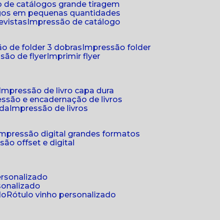
 de catálogos grande tiragem
ogos em pequenas quantidades
evistas
impressão de catálogo
o de folder 3 dobras
impressão folder
são de flyer
imprimir flyer
impressão de livro capa dura
essão e encadernação de livros
nda
impressão de livros
impressão digital grandes formatos
são offset e digital
personalizado
sonalizado
do
rótulo vinho personalizado