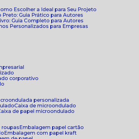
Como Escolher a Ideal para Seu Projeto
 Preto: Guia Prático para Autores
vro: Guia Completo para Autores
ernos Personalizados para Empresas
mpresarial
lizado
ado corporativo
do
microondulada personalizada
dulado
caixa de microondulado
caixa de papel microondulado
a roupas
embalagem papel cartão
do
embalagem com papel kraft
gem de papel