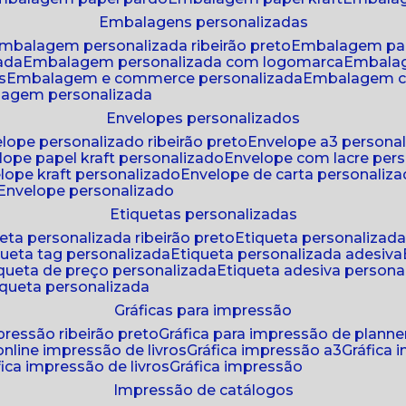
embalagens personalizadas
embalagem personalizada ribeirão preto
embalagem pa
zada
embalagem personalizada com logomarca
embala
s
embalagem e commerce personalizada
embalagem c
lagem personalizada
envelopes personalizados
elope personalizado ribeirão preto
envelope a3 persona
elope papel kraft personalizado
envelope com lacre per
elope kraft personalizado
envelope de carta personaliz
envelope personalizado
etiquetas personalizadas
ueta personalizada ribeirão preto
etiqueta personalizad
iqueta tag personalizada
etiqueta personalizada adesiva
tiqueta de preço personalizada
etiqueta adesiva persona
tiqueta personalizada
gráficas para impressão
mpressão ribeirão preto
gráfica para impressão de planne
 online impressão de livros
gráfica impressão a3
gráfica
áfica impressão de livros
gráfica impressão
impressão de catálogos