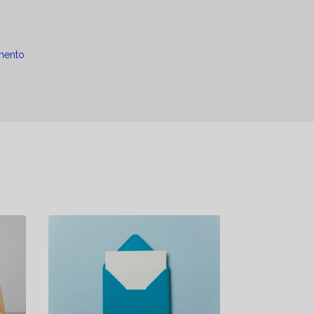
mento