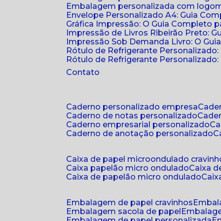
Embalagem personalizada com logomar
Envelope Personalizado A4: Guia Comp
Gráfica Impressão: O Guia Completo 
Impressão de Livros Ribeirão Preto: G
Impressão Sob Demanda Livro: O Gui
Rótulo de Refrigerante Personalizado
Rótulo de Refrigerante Personalizado: 
Contato
caderno personalizado empresa
cad
caderno de notas personalizado
cade
caderno empresarial personalizado
c
caderno de anotação personalizado
caixa de papel microondulado cravinh
caixa papelão micro ondulado
caixa 
caixa de papelão micro ondulado
cai
embalagem de papel cravinhos
embal
embalagem sacola de papel
embalag
embalagem de papel personalizada