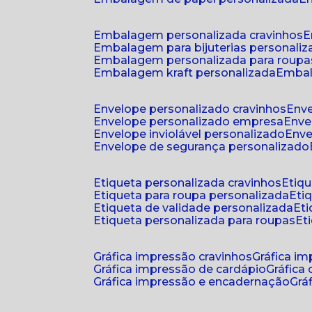
embalagem personalizada cravinhos
embalagem para bijuterias personali
embalagem personalizada para roupa
embalagem kraft personalizada
emba
envelope personalizado cravinhos
env
envelope personalizado empresa
env
envelope inviolável personalizado
env
envelope de segurança personalizado
etiqueta personalizada cravinhos
etiq
etiqueta para roupa personalizada
et
etiqueta de validade personalizada
e
etiqueta personalizada para roupas
e
gráfica impressão cravinhos
gráfica i
gráfica impressão de cardápio
gráfica
gráfica impressão e encadernação
gr