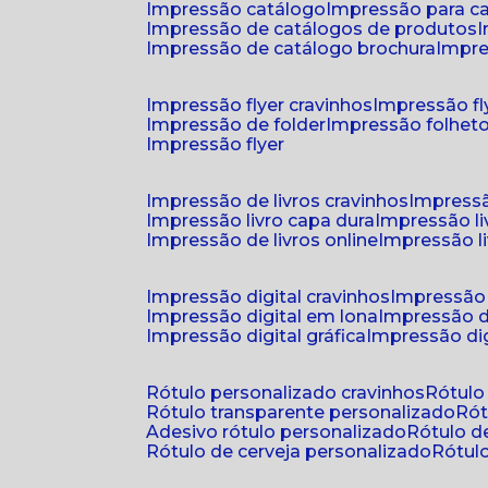
impressão catálogo
impressão para c
impressão de catálogos de produtos
impressão de catálogo brochura
impr
impressão flyer cravinhos
impressão fl
impressão de folder
impressão folhet
impressão flyer
impressão de livros cravinhos
impressã
impressão livro capa dura
impressão l
impressão de livros online
impressão l
impressão digital cravinhos
impressão 
impressão digital em lona
impressão d
impressão digital gráfica
impressão dig
rótulo personalizado cravinhos
rótul
rótulo transparente personalizado
r
adesivo rótulo personalizado
rótulo 
rótulo de cerveja personalizado
rótu