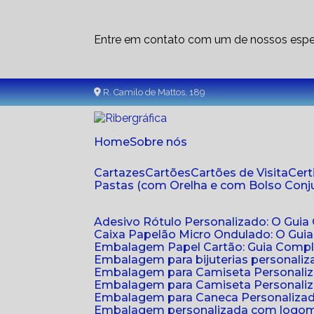
Entre em contato com um de nossos espec
R. Camilo de Mattos, 189
Home
Sobre nós
Cartazes
Cartões
Cartões de Visita
Cer
Pastas (com Orelha e com Bolso Con
Adesivo Rótulo Personalizado: O Guia
Caixa Papelão Micro Ondulado: O Gui
Embalagem Papel Cartão: Guia Compl
Embalagem para bijuterias personaliza
Embalagem para Camiseta Personali
Embalagem para Camiseta Personaliz
Embalagem para Caneca Personalizada
Embalagem personalizada com logom