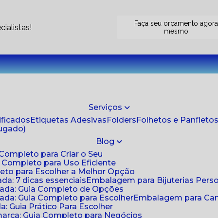
Faça seu orçamento agor
ialistas!
mesmo
Serviços
tificados
Etiquetas Adesivas
Folders
Folhetos e Panfleto
jugado)
Blog
 Completo para Criar o Seu
a Completo para Uso Eficiente
eto para Escolher a Melhor Opção
da: 7 dicas essenciais
Embalagem para Bijuterias Pers
zada: Guia Completo de Opções
ada: Guia Completo para Escolher
Embalagem para Cami
: Guia Prático Para Escolher
arca: Guia Completo para Negócios