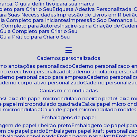
ca: O guia definitivo para sua marca
leto para Criar o Seu
Etiqueta Adesiva Personalizada: 
para Suas Necessidades
Impressão de Livros em Ribeirão
uia Completo para Iniciantes
Impressão Sob Demanda Li
a Completo para Autores
Inspire-se na Criação de Cad
: Guia Completo para Criar o Seu
Guia Prático para Criar o Seu
cadernos personalizados
erno anotações personalizado
caderno personalizado e
rno executivo personalizado
caderno argolado persona
aderno personalizado para empresa
caderno personaliz
caderno corporativo personalizado
caderno personaliza
caixas microonduladas
os
caixa de papel microondulado ribeirão preto
caixa 
de papel microondulado quadrada
caixa papel micro on
xa microondulada
caixa de papel microondulado molde
embalagens de papel
agem de papel ribeirão preto
embalagem de papel par
em de papel pardo
embalagem papel kraft personaliza
embalagem papel pardo
embalagem papel kraft
embala