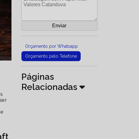
Orçamento por Whatsapp
Orçamento pelo Telefone
Páginas
Relacionadas
s
ser
.
ue
ft