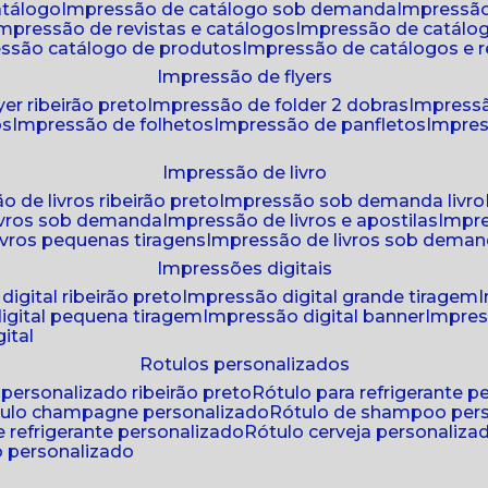
atálogo
impressão de catálogo sob demanda
impressão
impressão de revistas e catálogos
impressão de catál
essão catálogo de produtos
impressão de catálogos e r
impressão de flyers
yer ribeirão preto
impressão de folder 2 dobras
impressã
os
impressão de folhetos
impressão de panfletos
impres
impressão de livro
o de livros ribeirão preto
impressão sob demanda livro
ivros sob demanda
impressão de livros e apostilas
impr
ivros pequenas tiragens
impressão de livros sob dema
impressões digitais
digital ribeirão preto
impressão digital grande tiragem
igital pequena tiragem
impressão digital banner
impres
ital
rotulos personalizados
o personalizado ribeirão preto
rótulo para refrigerante 
ótulo champagne personalizado
rótulo de shampoo per
de refrigerante personalizado
rótulo cerveja personaliza
lo personalizado