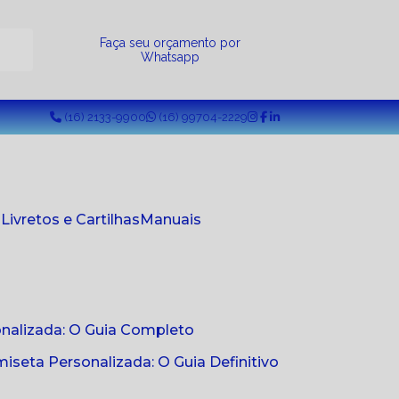
a
Faça seu orçamento por
Whatsapp
(16) 2133-9900
(16) 99704-2229
s
Livretos e Cartilhas
Manuais
onalizada: O Guia Completo
seta Personalizada: O Guia Definitivo