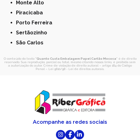
Monte Alto
Piracicaba
Porto Ferreira
Sertãozinho
São Carlos
O conteúdo do texto "
Quanto Custa Embalagem Papel Cartão Mococa
" é de direito
reservado. Sua reprodução, parcial ou total, mesmo citando nossos links, é proibida sem
a autorização do autor. Crime de violação de direito autoral – artigo 184 do Código
Penal –
Lei 9610/98 - Lei de direitos autorais
.
Acompanhe as redes sociais