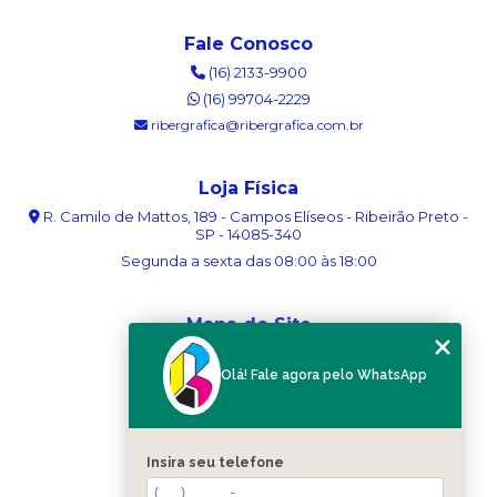
Fale Conosco
(16) 2133-9900
(16) 99704-2229
ribergrafica@ribergrafica.com.br
Loja Física
R. Camilo de Mattos, 189 - Campos Elíseos - Ribeirão Preto -
SP - 14085-340
Segunda a sexta das 08:00 às 18:00
Mapa do Site
Home
Olá! Fale agora pelo WhatsApp
Sobre nós
Serviços
Blog
Contato
Insira seu telefone
Categorias