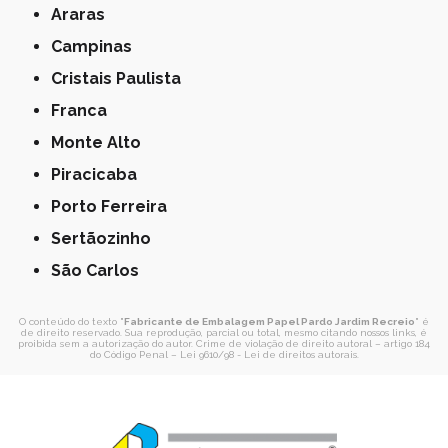
Araras
Campinas
Cristais Paulista
Franca
Monte Alto
Piracicaba
Porto Ferreira
Sertãozinho
São Carlos
O conteúdo do texto "
Fabricante de Embalagem Papel Pardo Jardim Recreio
" é
de direito reservado. Sua reprodução, parcial ou total, mesmo citando nossos links, é
proibida sem a autorização do autor. Crime de violação de direito autoral – artigo 184
do Código Penal –
Lei 9610/98 - Lei de direitos autorais
.