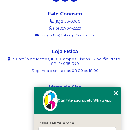
Fale Conosco
(16) 2133-9900
(16) 99704-2229
ribergrafica@ribergrafica.com.br
Loja Física
R. Camilo de Mattos, 189 - Campos Elíseos - Ribeirão Preto -
SP - 14085-340
Segunda a sexta das 08:00 às 18:00
Mapa do Site
Home
Olá! Fale agora pelo WhatsApp
Sobre nós
Serviços
Blog
Contato
Insira seu telefone
Categorias