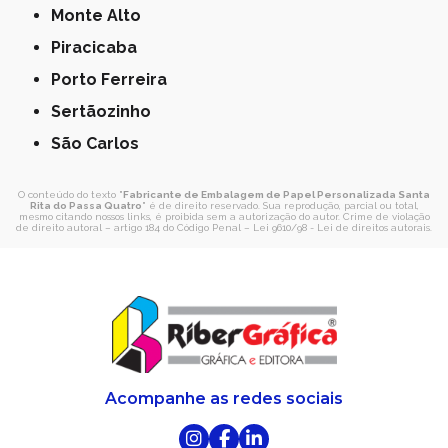
Monte Alto
Piracicaba
Porto Ferreira
Sertãozinho
São Carlos
O conteúdo do texto "
Fabricante de Embalagem de Papel Personalizada Santa
Rita do Passa Quatro
" é de direito reservado. Sua reprodução, parcial ou total,
mesmo citando nossos links, é proibida sem a autorização do autor. Crime de violação
de direito autoral – artigo 184 do Código Penal –
Lei 9610/98 - Lei de direitos autorais
.
Acompanhe as redes sociais