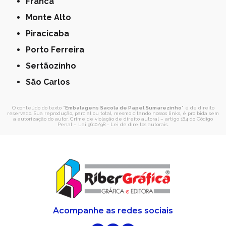
Franca
Monte Alto
Piracicaba
Porto Ferreira
Sertãozinho
São Carlos
O conteúdo do texto "
Embalagens Sacola de Papel Sumarezinho
" é de direito
reservado. Sua reprodução, parcial ou total, mesmo citando nossos links, é proibida sem
a autorização do autor. Crime de violação de direito autoral – artigo 184 do Código
Penal –
Lei 9610/98 - Lei de direitos autorais
.
Acompanhe as redes sociais