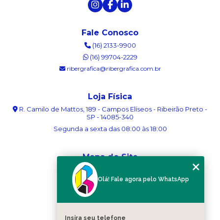
Fale Conosco
(16) 2133-9900
(16) 99704-2229
ribergrafica@ribergrafica.com.br
Loja Física
R. Camilo de Mattos, 189 - Campos Elíseos - Ribeirão Preto -
SP - 14085-340
Segunda a sexta das 08:00 às 18:00
Mapa do Site
Home
Olá! Fale agora pelo WhatsApp
Sobre nós
Serviços
Blog
Contato
Insira seu telefone