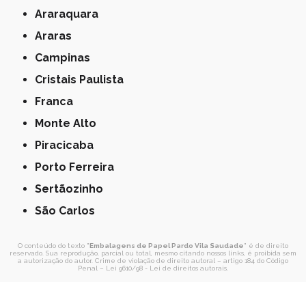
Araraquara
Araras
Campinas
Cristais Paulista
Franca
Monte Alto
Piracicaba
Porto Ferreira
Sertãozinho
São Carlos
O conteúdo do texto "
Embalagens de Papel Pardo Vila Saudade
" é de direito
reservado. Sua reprodução, parcial ou total, mesmo citando nossos links, é proibida sem
a autorização do autor. Crime de violação de direito autoral – artigo 184 do Código
Penal –
Lei 9610/98 - Lei de direitos autorais
.