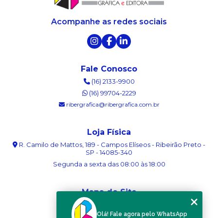
Acompanhe as redes sociais
Fale Conosco
(16) 2133-9900
(16) 99704-2229
ribergrafica@ribergrafica.com.br
Loja Física
R. Camilo de Mattos, 189 - Campos Elíseos - Ribeirão Preto -
SP - 14085-340
Segunda a sexta das 08:00 às 18:00
Mapa do Site
Home
Olá! Fale agora pelo WhatsApp
Sobre nós