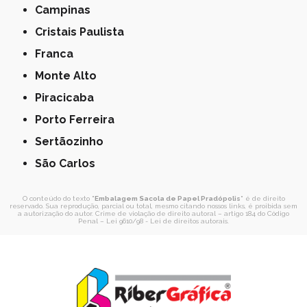
Campinas
Cristais Paulista
Franca
Monte Alto
Piracicaba
Porto Ferreira
Sertãozinho
São Carlos
O conteúdo do texto "
Embalagem Sacola de Papel Pradópolis
" é de direito
reservado. Sua reprodução, parcial ou total, mesmo citando nossos links, é proibida sem
a autorização do autor. Crime de violação de direito autoral – artigo 184 do Código
Penal –
Lei 9610/98 - Lei de direitos autorais
.