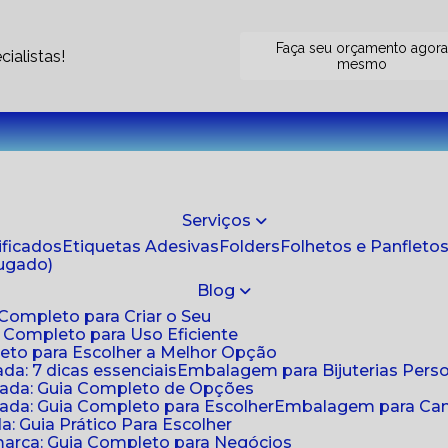
Faça seu orçamento agor
ialistas!
mesmo
Serviços
tificados
Etiquetas Adesivas
Folders
Folhetos e Panfleto
jugado)
Blog
 Completo para Criar o Seu
a Completo para Uso Eficiente
eto para Escolher a Melhor Opção
da: 7 dicas essenciais
Embalagem para Bijuterias Pers
zada: Guia Completo de Opções
ada: Guia Completo para Escolher
Embalagem para Cami
: Guia Prático Para Escolher
arca: Guia Completo para Negócios