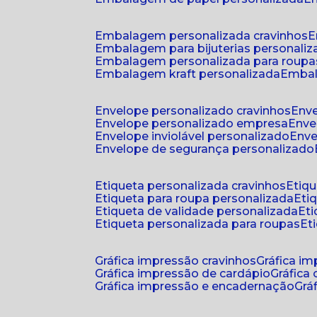
embalagem personalizada cravinhos
embalagem para bijuterias personali
embalagem personalizada para roupa
embalagem kraft personalizada
emba
envelope personalizado cravinhos
env
envelope personalizado empresa
env
envelope inviolável personalizado
env
envelope de segurança personalizado
etiqueta personalizada cravinhos
etiq
etiqueta para roupa personalizada
et
etiqueta de validade personalizada
e
etiqueta personalizada para roupas
e
gráfica impressão cravinhos
gráfica i
gráfica impressão de cardápio
gráfica
gráfica impressão e encadernação
gr