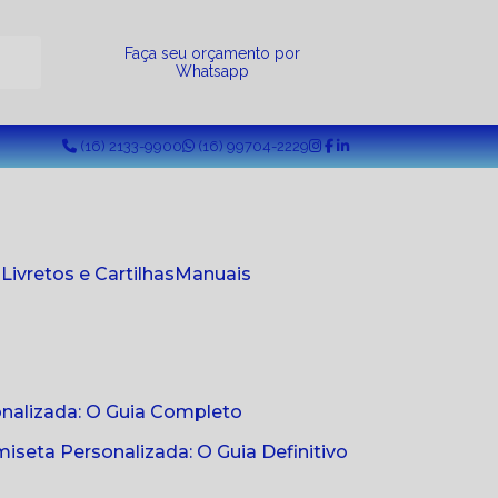
a
Faça seu orçamento por
Whatsapp
(16) 2133-9900
(16) 99704-2229
s
Livretos e Cartilhas
Manuais
onalizada: O Guia Completo
seta Personalizada: O Guia Definitivo