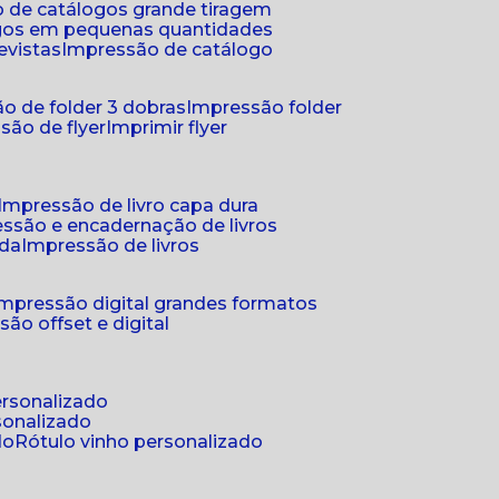
 de catálogos grande tiragem
ogos em pequenas quantidades
evistas
impressão de catálogo
o de folder 3 dobras
impressão folder
são de flyer
imprimir flyer
impressão de livro capa dura
essão e encadernação de livros
nda
impressão de livros
impressão digital grandes formatos
são offset e digital
personalizado
sonalizado
do
rótulo vinho personalizado