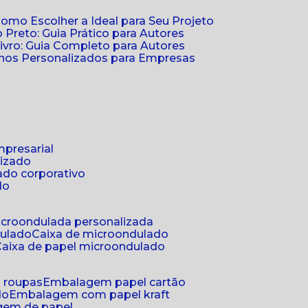
Como Escolher a Ideal para Seu Projeto
 Preto: Guia Prático para Autores
vro: Guia Completo para Autores
ernos Personalizados para Empresas
mpresarial
lizado
ado corporativo
do
microondulada personalizada
dulado
caixa de microondulado
caixa de papel microondulado
a roupas
embalagem papel cartão
do
embalagem com papel kraft
gem de papel