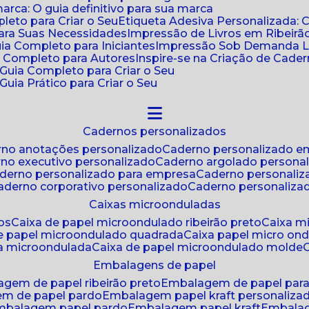
ca: O guia definitivo para sua marca
leto para Criar o Seu
Etiqueta Adesiva Personalizada: 
para Suas Necessidades
Impressão de Livros em Ribeirão
uia Completo para Iniciantes
Impressão Sob Demanda Li
a Completo para Autores
Inspire-se na Criação de Cad
: Guia Completo para Criar o Seu
Guia Prático para Criar o Seu
cadernos personalizados
erno anotações personalizado
caderno personalizado e
rno executivo personalizado
caderno argolado persona
aderno personalizado para empresa
caderno personaliz
caderno corporativo personalizado
caderno personaliza
caixas microonduladas
os
caixa de papel microondulado ribeirão preto
caixa 
de papel microondulado quadrada
caixa papel micro on
xa microondulada
caixa de papel microondulado molde
embalagens de papel
agem de papel ribeirão preto
embalagem de papel par
em de papel pardo
embalagem papel kraft personaliza
embalagem papel pardo
embalagem papel kraft
embala