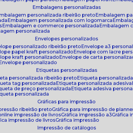
embalagens personalizadas
embalagem personalizada ribeirão preto
embalagem pa
zada
embalagem personalizada com logomarca
embala
s
embalagem e commerce personalizada
embalagem c
lagem personalizada
envelopes personalizados
elope personalizado ribeirão preto
envelope a3 persona
elope papel kraft personalizado
envelope com lacre per
elope kraft personalizado
envelope de carta personaliz
envelope personalizado
etiquetas personalizadas
ueta personalizada ribeirão preto
etiqueta personalizad
iqueta tag personalizada
etiqueta personalizada adesiva
tiqueta de preço personalizada
etiqueta adesiva persona
tiqueta personalizada
gráficas para impressão
mpressão ribeirão preto
gráfica para impressão de planne
 online impressão de livros
gráfica impressão a3
gráfica
áfica impressão de livros
gráfica impressão
impressão de catálogos