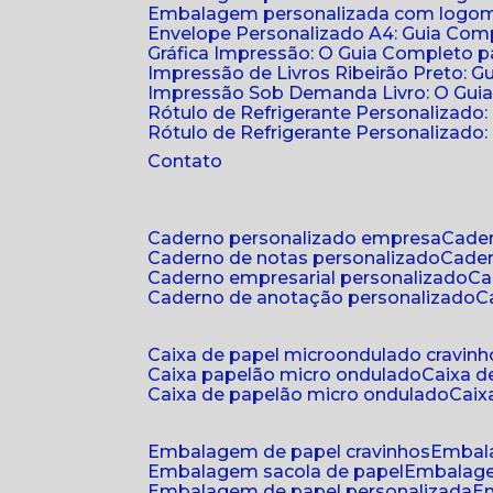
Embalagem personalizada com logomar
Envelope Personalizado A4: Guia Comp
Gráfica Impressão: O Guia Completo 
Impressão de Livros Ribeirão Preto: G
Impressão Sob Demanda Livro: O Gui
Rótulo de Refrigerante Personalizado
Rótulo de Refrigerante Personalizado: 
Contato
caderno personalizado empresa
cad
caderno de notas personalizado
cade
caderno empresarial personalizado
c
caderno de anotação personalizado
caixa de papel microondulado cravinh
caixa papelão micro ondulado
caixa 
caixa de papelão micro ondulado
cai
embalagem de papel cravinhos
embal
embalagem sacola de papel
embalag
embalagem de papel personalizada