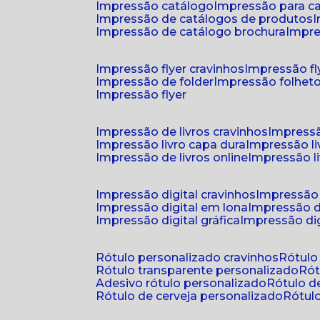
impressão catálogo
impressão para c
impressão de catálogos de produtos
impressão de catálogo brochura
impr
impressão flyer cravinhos
impressão fl
impressão de folder
impressão folhet
impressão flyer
impressão de livros cravinhos
impressã
impressão livro capa dura
impressão l
impressão de livros online
impressão l
impressão digital cravinhos
impressão 
impressão digital em lona
impressão d
impressão digital gráfica
impressão dig
rótulo personalizado cravinhos
rótul
rótulo transparente personalizado
r
adesivo rótulo personalizado
rótulo 
rótulo de cerveja personalizado
rótu