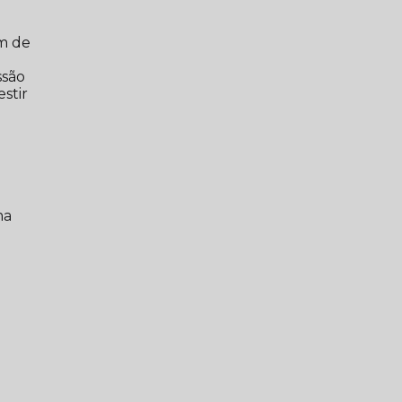
em de
m
ssão
stir
ma