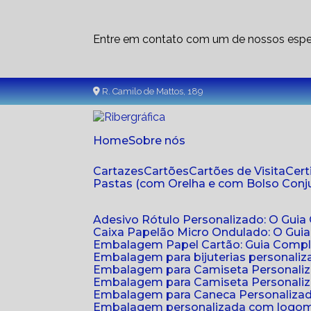
Entre em contato com um de nossos espec
R. Camilo de Mattos, 189
Home
Sobre nós
Cartazes
Cartões
Cartões de Visita
Cer
Pastas (com Orelha e com Bolso Con
Adesivo Rótulo Personalizado: O Guia
Caixa Papelão Micro Ondulado: O Gui
Embalagem Papel Cartão: Guia Compl
Embalagem para bijuterias personaliza
Embalagem para Camiseta Personali
Embalagem para Camiseta Personaliz
Embalagem para Caneca Personalizada
Embalagem personalizada com logom