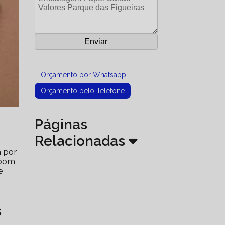
Orçamento por Whatsapp
Orçamento pelo Telefone
Páginas
Relacionadas
m por
 bom
e
s