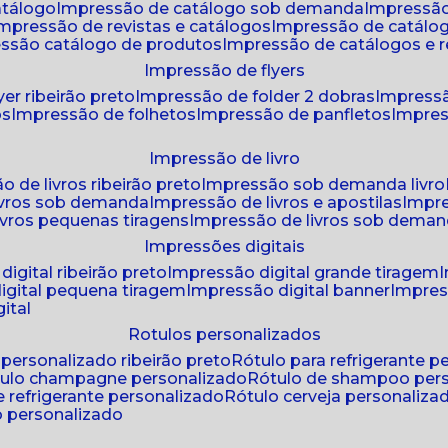
atálogo
impressão de catálogo sob demanda
impressão
impressão de revistas e catálogos
impressão de catál
essão catálogo de produtos
impressão de catálogos e r
impressão de flyers
yer ribeirão preto
impressão de folder 2 dobras
impressã
os
impressão de folhetos
impressão de panfletos
impres
impressão de livro
o de livros ribeirão preto
impressão sob demanda livro
ivros sob demanda
impressão de livros e apostilas
impr
ivros pequenas tiragens
impressão de livros sob dema
impressões digitais
digital ribeirão preto
impressão digital grande tiragem
igital pequena tiragem
impressão digital banner
impres
ital
rotulos personalizados
o personalizado ribeirão preto
rótulo para refrigerante 
ótulo champagne personalizado
rótulo de shampoo per
de refrigerante personalizado
rótulo cerveja personaliza
lo personalizado