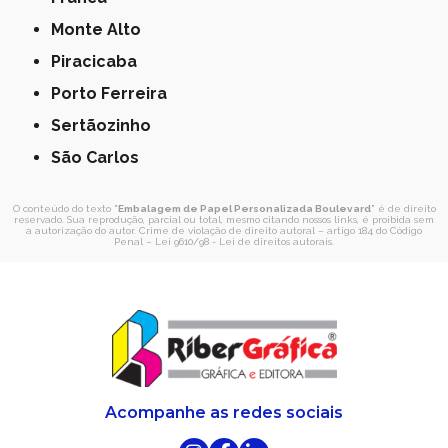
Monte Alto
Piracicaba
Porto Ferreira
Sertãozinho
São Carlos
O conteúdo do texto "
Embalagem de Papel Personalizada Boulevard
" é de direito
reservado. Sua reprodução, parcial ou total, mesmo citando nossos links, é proibida sem
a autorização do autor. Crime de violação de direito autoral – artigo 184 do Código
Penal –
Lei 9610/98 - Lei de direitos autorais
.
Acompanhe as redes sociais