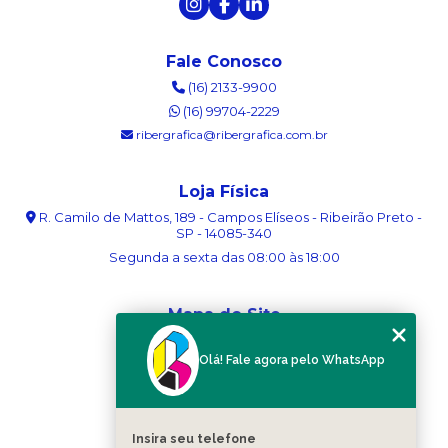
Fale Conosco
(16) 2133-9900
(16) 99704-2229
ribergrafica@ribergrafica.com.br
Loja Física
R. Camilo de Mattos, 189 - Campos Elíseos - Ribeirão Preto -
SP - 14085-340
Segunda a sexta das 08:00 às 18:00
Mapa do Site
Home
Olá! Fale agora pelo WhatsApp
Sobre nós
Serviços
Blog
Contato
Insira seu telefone