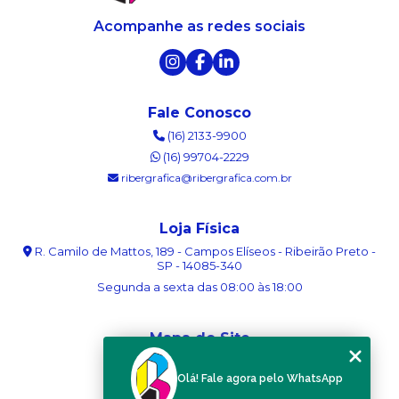
Acompanhe as redes sociais
Fale Conosco
(16) 2133-9900
(16) 99704-2229
ribergrafica@ribergrafica.com.br
Loja Física
R. Camilo de Mattos, 189 - Campos Elíseos - Ribeirão Preto -
SP - 14085-340
Segunda a sexta das 08:00 às 18:00
Mapa do Site
Home
Olá! Fale agora pelo WhatsApp
Sobre nós