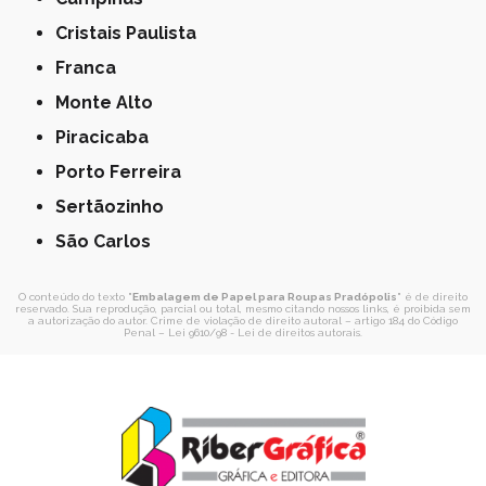
Cristais Paulista
Franca
Monte Alto
Piracicaba
Porto Ferreira
Sertãozinho
São Carlos
O conteúdo do texto "
Embalagem de Papel para Roupas Pradópolis
" é de direito
reservado. Sua reprodução, parcial ou total, mesmo citando nossos links, é proibida sem
a autorização do autor. Crime de violação de direito autoral – artigo 184 do Código
Penal –
Lei 9610/98 - Lei de direitos autorais
.