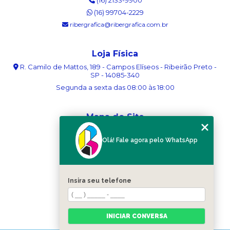
(16) 99704-2229
ribergrafica@ribergrafica.com.br
Loja Física
R. Camilo de Mattos, 189 - Campos Elíseos - Ribeirão Preto -
SP - 14085-340
Segunda a sexta das 08:00 às 18:00
Mapa do Site
Home
Olá! Fale agora pelo WhatsApp
Sobre nós
Serviços
Blog
Contato
Insira seu telefone
Categorias
Mapa do site
INICIAR CONVERSA