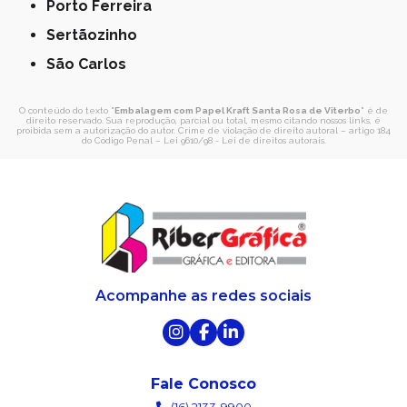
Porto Ferreira
Sertãozinho
São Carlos
O conteúdo do texto "
Embalagem com Papel Kraft Santa Rosa de Viterbo
" é de
direito reservado. Sua reprodução, parcial ou total, mesmo citando nossos links, é
proibida sem a autorização do autor. Crime de violação de direito autoral – artigo 184
do Código Penal –
Lei 9610/98 - Lei de direitos autorais
.
Acompanhe as redes sociais
Fale Conosco
(16) 2133-9900