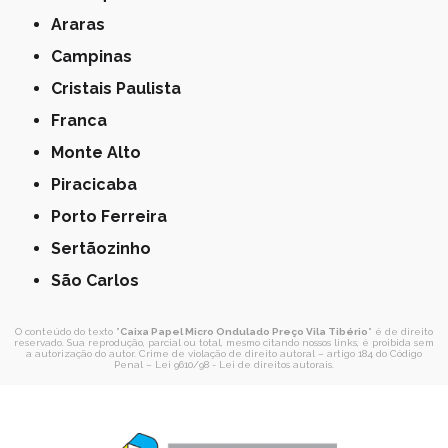
Araras
Campinas
Cristais Paulista
Franca
Monte Alto
Piracicaba
Porto Ferreira
Sertãozinho
São Carlos
O conteúdo do texto "
Caixa Papel Micro Ondulado Preço Vila Tibério
" é de direito
reservado. Sua reprodução, parcial ou total, mesmo citando nossos links, é proibida sem
a autorização do autor. Crime de violação de direito autoral – artigo 184 do Código
Penal –
Lei 9610/98 - Lei de direitos autorais
.