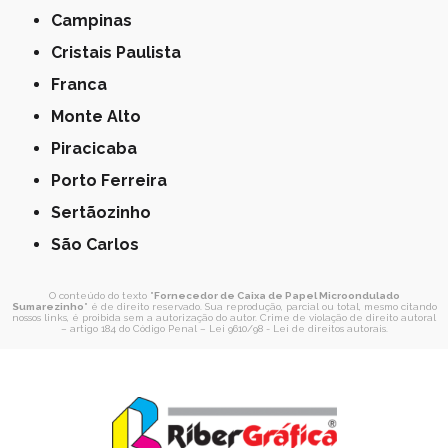
Campinas
Cristais Paulista
Franca
Monte Alto
Piracicaba
Porto Ferreira
Sertãozinho
São Carlos
O conteúdo do texto "
Fornecedor de Caixa de Papel Microondulado
Sumarezinho
" é de direito reservado. Sua reprodução, parcial ou total, mesmo citando
nossos links, é proibida sem a autorização do autor. Crime de violação de direito autoral
– artigo 184 do Código Penal –
Lei 9610/98 - Lei de direitos autorais
.