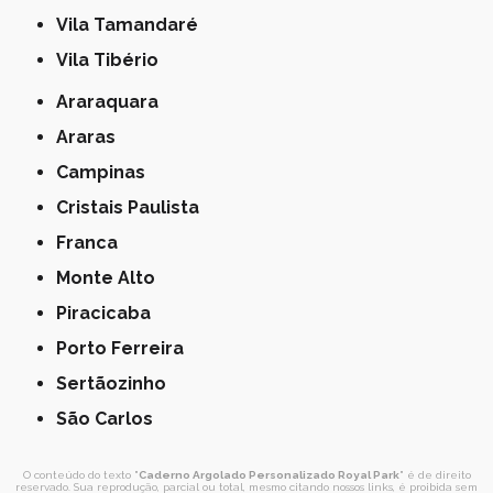
Vila Tamandaré
Vila Tibério
Araraquara
Araras
Campinas
Cristais Paulista
Franca
Monte Alto
Piracicaba
Porto Ferreira
Sertãozinho
São Carlos
O conteúdo do texto "
Caderno Argolado Personalizado Royal Park
" é de direito
reservado. Sua reprodução, parcial ou total, mesmo citando nossos links, é proibida sem