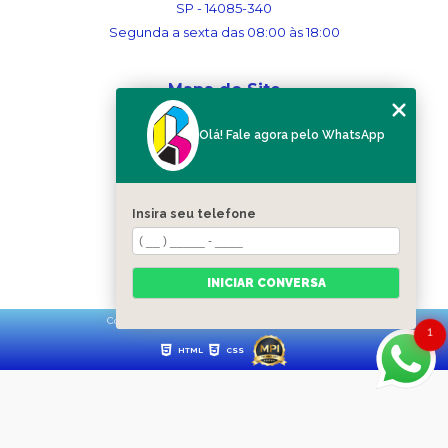
SP - 14085-340
Segunda a sexta das 08:00 às 18:00
Mapa do Site
Home
Olá! Fale agora pelo WhatsApp
Sobre nós
Serviços
Blog
Contato
Insira seu telefone
Categorias
Mapa do site
INICIAR CONVERSA
Copyright © Ribergráfica. (Lei 9610 de 19/02/1998)
1
HTML
CSS