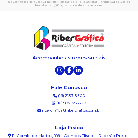
a autorização do autor. Crime de violação de direito autoral – artigo 184 do Código
Penal –
Lei 9610/98 - Lei de direitos autorais
.
Acompanhe as redes sociais
Fale Conosco
(16) 2133-9900
(16) 99704-2229
ribergrafica@ribergrafica.com.br
Loja Física
R. Camilo de Mattos, 189 - Campos Elíseos - Ribeirão Preto -