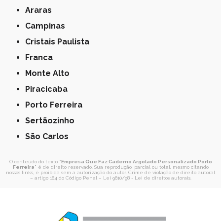
Araras
Campinas
Cristais Paulista
Franca
Monte Alto
Piracicaba
Porto Ferreira
Sertãozinho
São Carlos
O conteúdo do texto "
Empresa Que Faz Caderno Argolado Personalizado Porto
Ferreira
" é de direito reservado. Sua reprodução, parcial ou total, mesmo citando
nossos links, é proibida sem a autorização do autor. Crime de violação de direito autoral
– artigo 184 do Código Penal –
Lei 9610/98 - Lei de direitos autorais
.