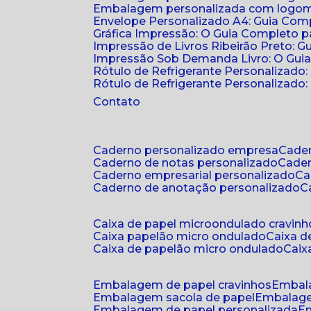
Embalagem personalizada com logomar
Envelope Personalizado A4: Guia Comp
Gráfica Impressão: O Guia Completo 
Impressão de Livros Ribeirão Preto: G
Impressão Sob Demanda Livro: O Gui
Rótulo de Refrigerante Personalizado
Rótulo de Refrigerante Personalizado: 
Contato
caderno personalizado empresa
cad
caderno de notas personalizado
cade
caderno empresarial personalizado
c
caderno de anotação personalizado
caixa de papel microondulado cravinh
caixa papelão micro ondulado
caixa 
caixa de papelão micro ondulado
cai
embalagem de papel cravinhos
embal
embalagem sacola de papel
embalag
embalagem de papel personalizada