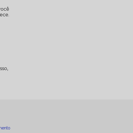
você
ece.
sso,
mento