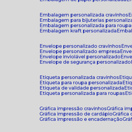
embalagem personalizada cravinhos
embalagem para bijuterias personali
embalagem personalizada para roupa
embalagem kraft personalizada
emba
envelope personalizado cravinhos
env
envelope personalizado empresa
env
envelope inviolável personalizado
env
envelope de segurança personalizado
etiqueta personalizada cravinhos
etiq
etiqueta para roupa personalizada
et
etiqueta de validade personalizada
e
etiqueta personalizada para roupas
e
gráfica impressão cravinhos
gráfica i
gráfica impressão de cardápio
gráfica
gráfica impressão e encadernação
gr