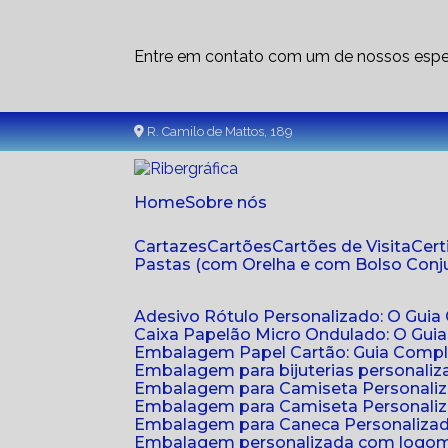
Entre em contato com um de nossos espec
R. Camilo de Mattos, 189
Home
Sobre nós
Cartazes
Cartões
Cartões de Visita
Cer
Pastas (com Orelha e com Bolso Con
Adesivo Rótulo Personalizado: O Guia
Caixa Papelão Micro Ondulado: O Gui
Embalagem Papel Cartão: Guia Compl
Embalagem para bijuterias personaliza
Embalagem para Camiseta Personali
Embalagem para Camiseta Personaliz
Embalagem para Caneca Personalizada
Embalagem personalizada com logom