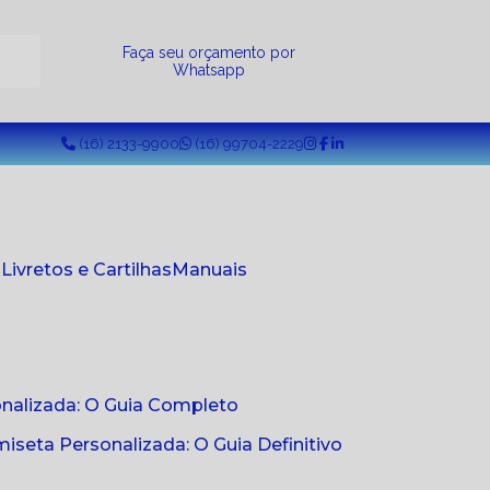
a
Faça seu orçamento por
Whatsapp
(16) 2133-9900
(16) 99704-2229
s
Livretos e Cartilhas
Manuais
onalizada: O Guia Completo
seta Personalizada: O Guia Definitivo