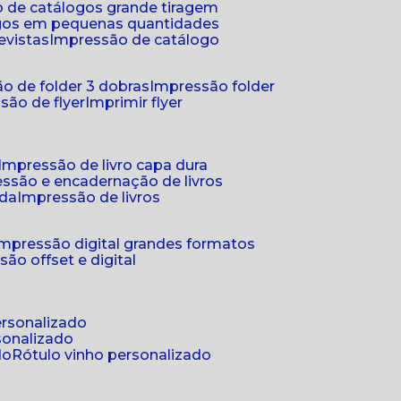
 de catálogos grande tiragem
ogos em pequenas quantidades
evistas
impressão de catálogo
o de folder 3 dobras
impressão folder
são de flyer
imprimir flyer
impressão de livro capa dura
essão e encadernação de livros
nda
impressão de livros
impressão digital grandes formatos
são offset e digital
personalizado
sonalizado
do
rótulo vinho personalizado