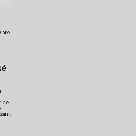
ento
sé
m
o de
s
ssim,