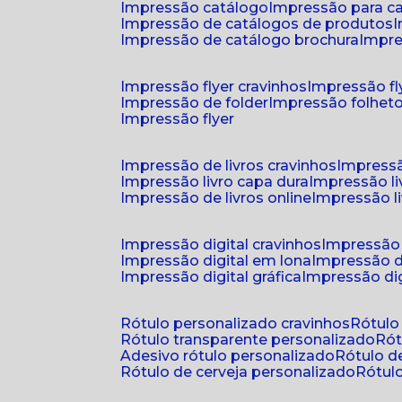
impressão catálogo
impressão para c
impressão de catálogos de produtos
impressão de catálogo brochura
impr
impressão flyer cravinhos
impressão fl
impressão de folder
impressão folhet
impressão flyer
impressão de livros cravinhos
impressã
impressão livro capa dura
impressão l
impressão de livros online
impressão l
impressão digital cravinhos
impressão 
impressão digital em lona
impressão d
impressão digital gráfica
impressão dig
rótulo personalizado cravinhos
rótul
rótulo transparente personalizado
r
adesivo rótulo personalizado
rótulo 
rótulo de cerveja personalizado
rótu