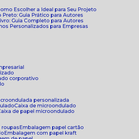
Como Escolher a Ideal para Seu Projeto
 Preto: Guia Prático para Autores
vro: Guia Completo para Autores
ernos Personalizados para Empresas
mpresarial
lizado
ado corporativo
do
microondulada personalizada
dulado
caixa de microondulado
caixa de papel microondulado
a roupas
embalagem papel cartão
do
embalagem com papel kraft
gem de papel