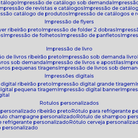
atálogo
impressão de catálogo sob demanda
impressão
impressão de revistas e catálogos
impressão de catál
essão catálogo de produtos
impressão de catálogos e r
impressão de flyers
yer ribeirão preto
impressão de folder 2 dobras
impressã
os
impressão de folhetos
impressão de panfletos
impres
impressão de livro
o de livros ribeirão preto
impressão sob demanda livro
ivros sob demanda
impressão de livros e apostilas
impr
ivros pequenas tiragens
impressão de livros sob dema
impressões digitais
digital ribeirão preto
impressão digital grande tiragem
igital pequena tiragem
impressão digital banner
impres
ital
rotulos personalizados
o personalizado ribeirão preto
rótulo para refrigerante 
ótulo champagne personalizado
rótulo de shampoo per
de refrigerante personalizado
rótulo cerveja personaliza
lo personalizado