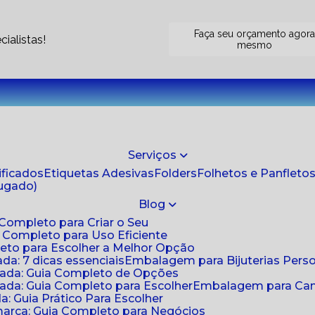
Faça seu orçamento agor
ialistas!
mesmo
Serviços
tificados
Etiquetas Adesivas
Folders
Folhetos e Panfleto
jugado)
Blog
 Completo para Criar o Seu
a Completo para Uso Eficiente
eto para Escolher a Melhor Opção
da: 7 dicas essenciais
Embalagem para Bijuterias Pers
zada: Guia Completo de Opções
ada: Guia Completo para Escolher
Embalagem para Cami
: Guia Prático Para Escolher
arca: Guia Completo para Negócios