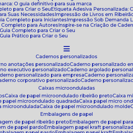
ca: O guia definitivo para sua marca
leto para Criar o Seu
Etiqueta Adesiva Personalizada: 
para Suas Necessidades
Impressão de Livros em Ribeirão
uia Completo para Iniciantes
Impressão Sob Demanda Li
a Completo para Autores
Inspire-se na Criação de Cad
: Guia Completo para Criar o Seu
Guia Prático para Criar o Seu
cadernos personalizados
erno anotações personalizado
caderno personalizado e
rno executivo personalizado
caderno argolado persona
aderno personalizado para empresa
caderno personaliz
caderno corporativo personalizado
caderno personaliza
caixas microonduladas
os
caixa de papel microondulado ribeirão preto
caixa 
de papel microondulado quadrada
caixa papel micro on
xa microondulada
caixa de papel microondulado molde
embalagens de papel
agem de papel ribeirão preto
embalagem de papel par
em de papel pardo
embalagem papel kraft personaliza
embalagem papel pardo
embalagem papel kraft
embala