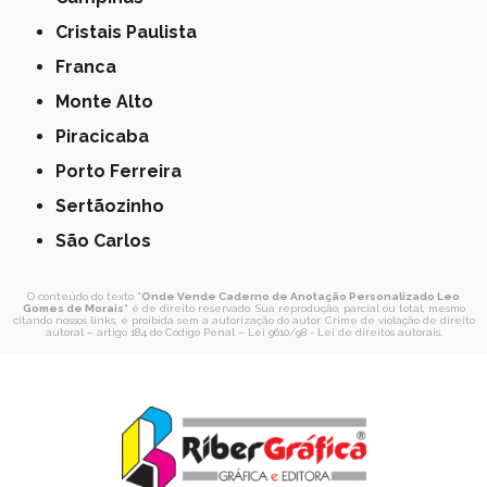
Cristais Paulista
Franca
Monte Alto
Piracicaba
Porto Ferreira
Sertãozinho
São Carlos
O conteúdo do texto "
Onde Vende Caderno de Anotação Personalizado Leo
Gomes de Morais
" é de direito reservado. Sua reprodução, parcial ou total, mesmo
citando nossos links, é proibida sem a autorização do autor. Crime de violação de direito
autoral – artigo 184 do Código Penal –
Lei 9610/98 - Lei de direitos autorais
.