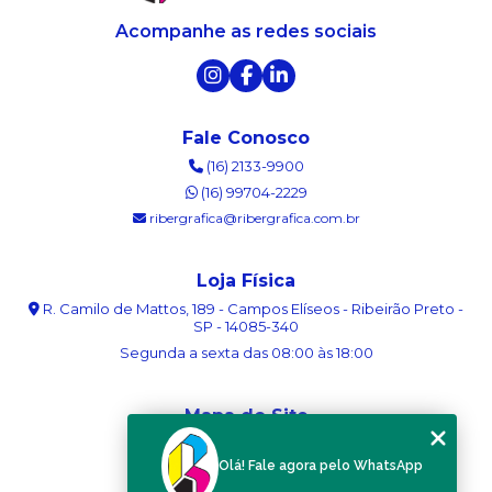
Acompanhe as redes sociais
Fale Conosco
(16) 2133-9900
(16) 99704-2229
ribergrafica@ribergrafica.com.br
Loja Física
R. Camilo de Mattos, 189 - Campos Elíseos - Ribeirão Preto -
SP - 14085-340
Segunda a sexta das 08:00 às 18:00
Mapa do Site
Home
Olá! Fale agora pelo WhatsApp
Sobre nós