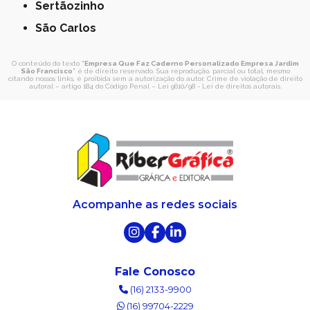
Sertãozinho
São Carlos
O conteúdo do texto "
Empresa Que Faz Caderno Personalizado Empresa Jardim
São Francisco
" é de direito reservado. Sua reprodução, parcial ou total, mesmo
citando nossos links, é proibida sem a autorização do autor. Crime de violação de direito
autoral – artigo 184 do Código Penal –
Lei 9610/98 - Lei de direitos autorais
.
Acompanhe as redes sociais
Fale Conosco
(16) 2133-9900
(16) 99704-2229