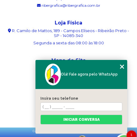
ribergrafica@ribergrafica.com.br
Loja Física
R. Camilo de Mattos, 189 - Campos Elíseos - Ribeirão Preto -
SP - 14085-340
Segunda a sexta das 08:00 às 18:00
Mapa do Site
Home
Olá! Fale agora pelo WhatsApp
Sobre nós
Serviços
Blog
Contato
Insira seu telefone
Categorias
Mapa do site
INICIAR CONVERSA
Copyright © Ribergráfica. (Lei 9610 de 19/02/1998)
1