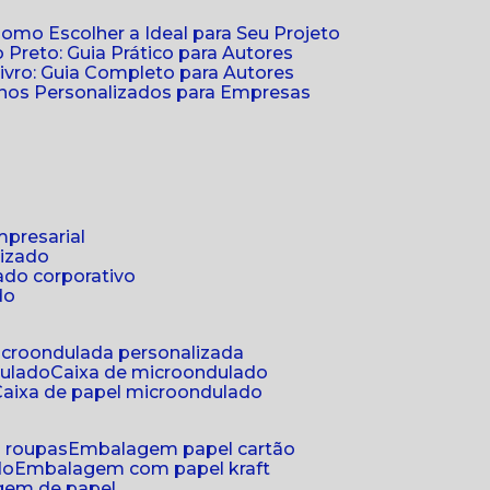
Como Escolher a Ideal para Seu Projeto
 Preto: Guia Prático para Autores
vro: Guia Completo para Autores
ernos Personalizados para Empresas
mpresarial
lizado
ado corporativo
do
microondulada personalizada
dulado
caixa de microondulado
caixa de papel microondulado
a roupas
embalagem papel cartão
do
embalagem com papel kraft
gem de papel