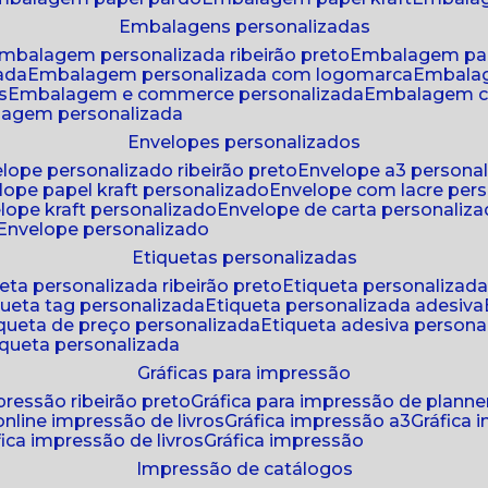
embalagens personalizadas
embalagem personalizada ribeirão preto
embalagem pa
zada
embalagem personalizada com logomarca
embala
s
embalagem e commerce personalizada
embalagem c
lagem personalizada
envelopes personalizados
elope personalizado ribeirão preto
envelope a3 persona
elope papel kraft personalizado
envelope com lacre per
elope kraft personalizado
envelope de carta personaliz
envelope personalizado
etiquetas personalizadas
ueta personalizada ribeirão preto
etiqueta personalizad
iqueta tag personalizada
etiqueta personalizada adesiva
tiqueta de preço personalizada
etiqueta adesiva persona
tiqueta personalizada
gráficas para impressão
mpressão ribeirão preto
gráfica para impressão de planne
 online impressão de livros
gráfica impressão a3
gráfica
áfica impressão de livros
gráfica impressão
impressão de catálogos