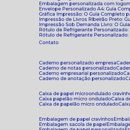
Embalagem personalizada com logomar
Envelope Personalizado A4: Guia Comp
Gráfica Impressão: O Guia Completo 
Impressão de Livros Ribeirão Preto: G
Impressão Sob Demanda Livro: O Gui
Rótulo de Refrigerante Personalizado
Rótulo de Refrigerante Personalizado: 
Contato
caderno personalizado empresa
cad
caderno de notas personalizado
cade
caderno empresarial personalizado
c
caderno de anotação personalizado
caixa de papel microondulado cravinh
caixa papelão micro ondulado
caixa 
caixa de papelão micro ondulado
cai
embalagem de papel cravinhos
embal
embalagem sacola de papel
embalag
embalagem de papel personalizada