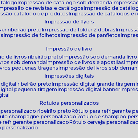
atálogo
impressão de catálogo sob demanda
impressão
impressão de revistas e catálogos
impressão de catál
essão catálogo de produtos
impressão de catálogos e r
impressão de flyers
yer ribeirão preto
impressão de folder 2 dobras
impressã
os
impressão de folhetos
impressão de panfletos
impres
impressão de livro
o de livros ribeirão preto
impressão sob demanda livro
ivros sob demanda
impressão de livros e apostilas
impr
ivros pequenas tiragens
impressão de livros sob dema
impressões digitais
digital ribeirão preto
impressão digital grande tiragem
igital pequena tiragem
impressão digital banner
impres
ital
rotulos personalizados
o personalizado ribeirão preto
rótulo para refrigerante 
ótulo champagne personalizado
rótulo de shampoo per
de refrigerante personalizado
rótulo cerveja personaliza
lo personalizado