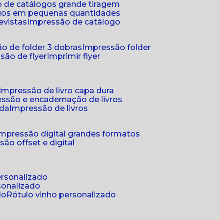
 de catálogos grande tiragem
ogos em pequenas quantidades
evistas
impressão de catálogo
o de folder 3 dobras
impressão folder
são de flyer
imprimir flyer
impressão de livro capa dura
essão e encadernação de livros
nda
impressão de livros
impressão digital grandes formatos
são offset e digital
personalizado
sonalizado
do
rótulo vinho personalizado