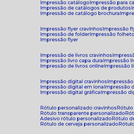
impressão catálogo
impressão para c
impressão de catálogos de produtos
impressão de catálogo brochura
impr
impressão flyer cravinhos
impressão fl
impressão de folder
impressão folhet
impressão flyer
impressão de livros cravinhos
impressã
impressão livro capa dura
impressão l
impressão de livros online
impressão l
impressão digital cravinhos
impressão 
impressão digital em lona
impressão d
impressão digital gráfica
impressão dig
rótulo personalizado cravinhos
rótul
rótulo transparente personalizado
r
adesivo rótulo personalizado
rótulo 
rótulo de cerveja personalizado
rótu