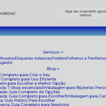
Faça seu orçamento agor
ialistas!
mesmo
Serviços
tificados
Etiquetas Adesivas
Folders
Folhetos e Panfleto
jugado)
Blog
 Completo para Criar o Seu
a Completo para Uso Eficiente
eto para Escolher a Melhor Opção
da: 7 dicas essenciais
Embalagem para Bijuterias Pers
zada: Guia Completo de Opções
ada: Guia Completo para Escolher
Embalagem para Cami
: Guia Prático Para Escolher
arca: Guia Completo para Negócios