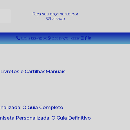
a
Faça seu orçamento por
Whatsapp
(16) 2133-9900
(16) 99704-2229
s
Livretos e Cartilhas
Manuais
onalizada: O Guia Completo
seta Personalizada: O Guia Definitivo