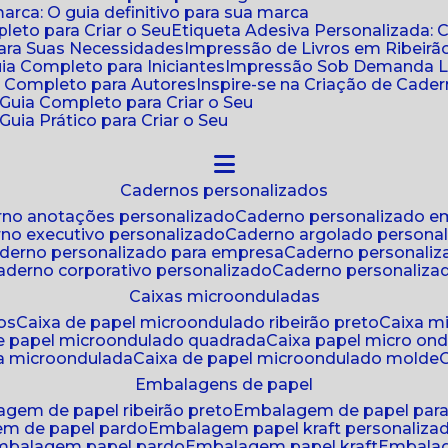
ca: O guia definitivo para sua marca
leto para Criar o Seu
Etiqueta Adesiva Personalizada: 
para Suas Necessidades
Impressão de Livros em Ribeirão
uia Completo para Iniciantes
Impressão Sob Demanda Li
a Completo para Autores
Inspire-se na Criação de Cad
: Guia Completo para Criar o Seu
Guia Prático para Criar o Seu
cadernos personalizados
erno anotações personalizado
caderno personalizado e
rno executivo personalizado
caderno argolado persona
aderno personalizado para empresa
caderno personaliz
caderno corporativo personalizado
caderno personaliza
caixas microonduladas
os
caixa de papel microondulado ribeirão preto
caixa 
de papel microondulado quadrada
caixa papel micro on
xa microondulada
caixa de papel microondulado molde
embalagens de papel
agem de papel ribeirão preto
embalagem de papel par
em de papel pardo
embalagem papel kraft personaliza
embalagem papel pardo
embalagem papel kraft
embala