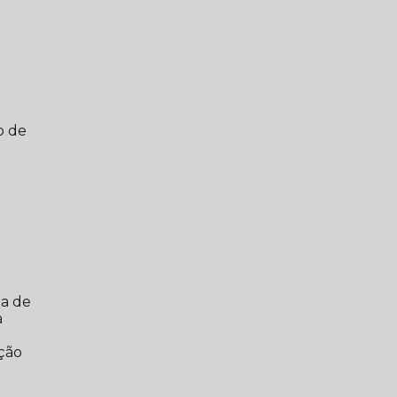
o de
xa de
a
ação