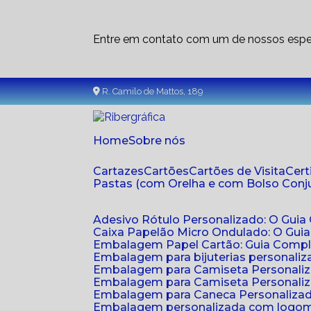
Entre em contato com um de nossos espec
R. Camilo de Mattos, 189
Home
Sobre nós
Cartazes
Cartões
Cartões de Visita
Cer
Pastas (com Orelha e com Bolso Con
Adesivo Rótulo Personalizado: O Guia
Caixa Papelão Micro Ondulado: O Gui
Embalagem Papel Cartão: Guia Compl
Embalagem para bijuterias personaliza
Embalagem para Camiseta Personali
Embalagem para Camiseta Personaliz
Embalagem para Caneca Personalizada
Embalagem personalizada com logom