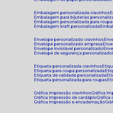
embalagem personalizada cravinhos
embalagem para bijuterias personali
embalagem personalizada para roupa
embalagem kraft personalizada
emba
envelope personalizado cravinhos
env
envelope personalizado empresa
env
envelope inviolável personalizado
env
envelope de segurança personalizado
etiqueta personalizada cravinhos
etiq
etiqueta para roupa personalizada
et
etiqueta de validade personalizada
e
etiqueta personalizada para roupas
e
gráfica impressão cravinhos
gráfica i
gráfica impressão de cardápio
gráfica
gráfica impressão e encadernação
gr